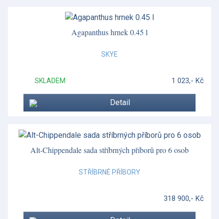
Conchiglia
Conchiglia
Agapanthus hrnek 0.45 l
Cuckoo
SKYE
Cumbrae
1 023,- Kč
SKLADEM
Dárkové poukazy
Detail
Decó
Decó
Doplňky k příborům
Alt-Chippendale sada stříbrných příborů pro 6 osob
Essentia
STŘÍBRNÉ PŘÍBORY
Florentine
318 900,- Kč
Foglia