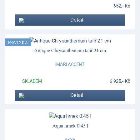
652,- Kč
Wonderlust - Waterlily
Woodland Tales
Detail
NOVINKA
Antique Chrysanthemum talíř 21 cm
IMARI ACCENT
6 925,- Kč
SKLADEM
Detail
Aqua hrnek 0.45 l
SKYE