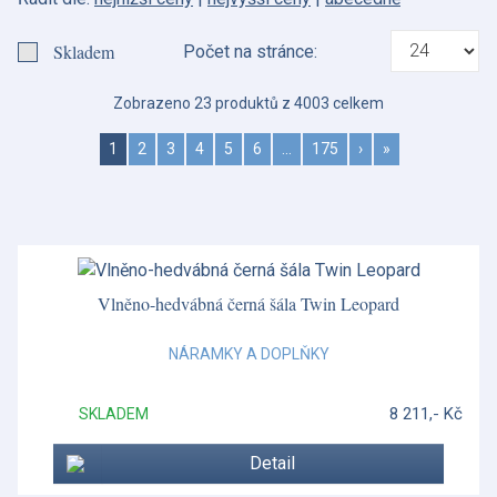
Barocco
Skladem
Počet na stránce:
Benmore
Zobrazeno 23 produktů z 4003 celkem
Blue Italian
1
2
3
4
5
6
…
175
›
»
Botanic Garden
Botanic Garden Harmony
Bunnykins
Bute
Vlněno-hedvábná černá šála Twin Leopard
Butterfly Bloom
NÁRAMKY A DOPLŇKY
Cairngorm
8 211,- Kč
SKLADEM
Catherine
Detail
Čištění a údržba