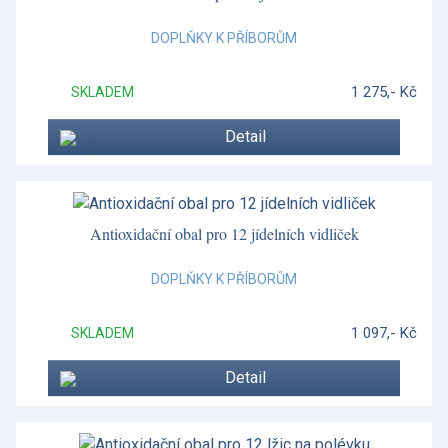
Nevis
DOPLŇKY K PŘÍBORŮM
Nouveau
1 275,- Kč
SKLADEM
Old Country Roses
Detail
Opus Cupra
Opus Prima
Orkney
Antioxidační obal pro 12 jídelních vidliček
Ottagonale
DOPLŇKY K PŘÍBORŮM
Ottagonale
1 097,- Kč
SKLADEM
Piemontese
Detail
Piemontese
Pomona