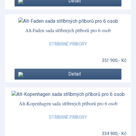
Detail
Foglia
Folia
Formy a doplňky
Alt-Faden sada stříbrných příborů pro 6 osob
Fortune
STŘÍBRNÉ PŘÍBORY
Francese
351 900,- Kč
Francese
Detail
Gio
Gio Blue
Gio Gold
Alt-Kopenhagen sada stříbrných příborů pro 6 osob
Gio Platinum
STŘÍBRNÉ PŘÍBORY
Glencoe
334 900,- Kč