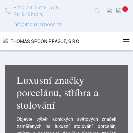
+420 776 552 815
(Po -
Pá 10-18 hodin)
info@thomasspoon.cz
Luxusní značky
porcelánu, stříbra a
stolování
Objevte výběr ikonických světových značek
zaměřených na luxusní stolování, porcelán,