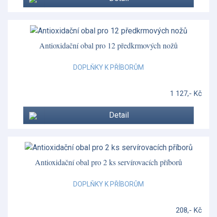
Smaltované krabičky
Sophie Conran
Sophie Conran Lavandula
Antioxidační obal pro 12 předkrmových nožů
Spagnolo
DOPLŇKY K PŘÍBORŮM
Spagnolo
1 127,- Kč
Star Fluted Christmas
Detail
Steccato
Stojany a závěsy na talíře
Stříbrné nádobí
Antioxidační obal pro 2 ks servírovacích příborů
Stříbrné příbory
DOPLŇKY K PŘÍBORŮM
Suffolk
208,- Kč
Vánoční porcelán