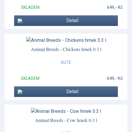
Inglese
649,- Kč
SKLADEM
Inglese
Detail
Inglese
Inglese
Intaglio
Animal Breeds - Chickens hrnek 0.3 l
Islay
BUTE
Jasper Conran White
649,- Kč
SKLADEM
Jura
Detail
Konvice a šálky
Lomond
Magnolia Blossom
Animal Breeds - Cow hrnek 0.3 l
Mauriziano