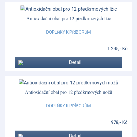
Rose Confetti
Royal Antoinette
Antioxidační obal pro 12 předkrmových lžic
San Marco
DOPLŇKY K PŘÍBORŮM
San Marco
1 245,- Kč
Scudo
Detail
Scudo
Shetland Set
Silver Tonquin
Antioxidační obal pro 12 předkrmových nožů
Sklo - Waterford
DOPLŇKY K PŘÍBORŮM
Skye
978,- Kč
Skye
Detail