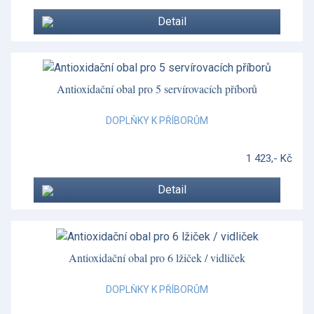
Detail
Vánoční porcelán Christmas Tree
Vázy z křišťálu
Velikonoce
Antioxidační obal pro 5 servírovacích příborů
Vera Wang - Grosgrain
DOPLŇKY K PŘÍBORŮM
Vera Wang - Lace Gold
1 423,- Kč
Vera Wang - Lace Platinum
Detail
Vera Wang - Luxe Graphite
Vera Wang - Swirl
Vera Wang doplňky
Antioxidační obal pro 6 lžiček / vidliček
Wild Strawberry
DOPLŇKY K PŘÍBORŮM
Wild Strawberry Inky Blue