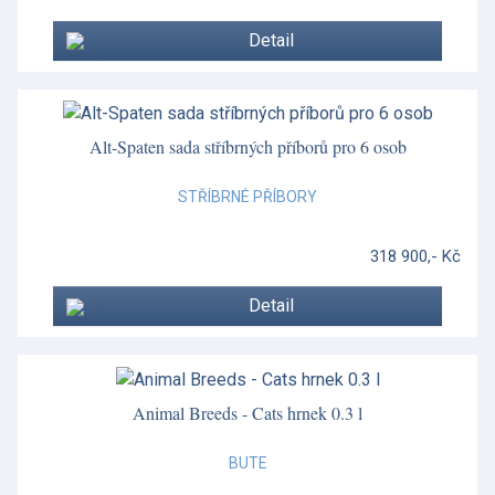
Grapevine
Detail
Helia
Henley
Heritage Green Italian
Alt-Spaten sada stříbrných příborů pro 6 osob
Hibiscus
STŘÍBRNÉ PŘÍBORY
Historia Decor
318 900,- Kč
Hummingbird
Detail
Imari Accent
Impero
Impero
Animal Breeds - Cats hrnek 0.3 l
Impero
BUTE