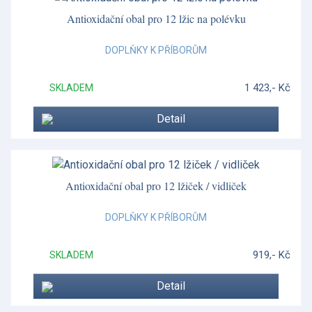
Porcelánové figurky
Antioxidační obal pro 12 lžic na polévku
Postříbřené doplňky
DOPLŇKY K PŘÍBORŮM
Postříbřené nádobí
1 423,- Kč
SKLADEM
Prestige collection
Detail
Prostírání Lady Clare
Prostírání Pimpernel
Rámečky na fortografie
Antioxidační obal pro 12 lžiček / vidliček
Red Splendour
DOPLŇKY K PŘÍBORŮM
Renaissance Gold
919,- Kč
SKLADEM
Renaissance Grey
Detail
Renaissance Red