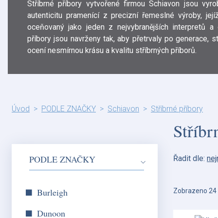
Stříbrné příbory vytvořené firmou Schiavon jsou vyro
autenticitu pramenící z precizní řemeslné výroby, jej
oceňovaný jako jeden z nejvybranějších interpretů a o
příbory jsou navrženy tak, aby přetrvaly po generace, s
ocení nesmírnou krásu a kvalitu stříbrných příborů.
Úvod
PODLE ZNAČKY
Schiavon
Stříbrné příbory
Stříbr
PODLE ZNAČKY
Řadit dle:
nej
Burleigh
Zobrazeno 24 
Dunoon