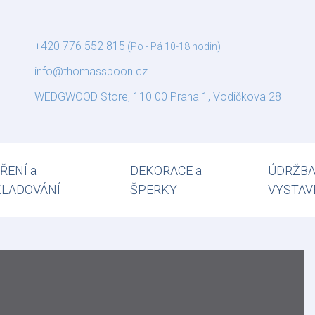
+420 776 552 815
(Po - Pá 10-18 hodin)
info@thomasspoon.cz
WEDGWOOD Store, 110 00 Praha 1, Vodičkova 28
ŘENÍ a
DEKORACE a
ÚDRŽBA
KLADOVÁNÍ
ŠPERKY
VYSTAV
n