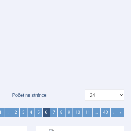
Počet na stránce:
1
…
2
3
4
5
6
7
8
9
10
11
…
43
›
»