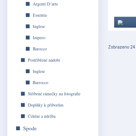
Argenti D´arte
Essentia
Inglese
Impero
Zobrazeno 24 
Barocco
Postříbřené nádobí
Inglese
Barrocco
Stříbrné rámečky na fotografie
Doplňky k příborům
Čištění a údržba
Spode