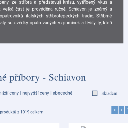
beny ze stříbra a představují krásu, vytříbený vkus a
íž velká část je prováděna ručně. Schiavon je známý a
patrovníků italských stříbrotepeckých tradic. Stříbrné
taly se svědky opatrovaných vzpomínek a těšily ty, kteří
né příbory - Schiavon
Skladem
nižší ceny
|
nejvyšší ceny
|
abecedně
«
‹
produktů z 1019 celkem