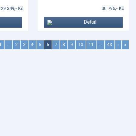
29 349,- Kč
30 795,- Kč
Detail
1
…
2
3
4
5
6
7
8
9
10
11
…
43
›
»