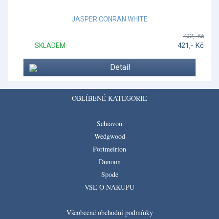
JASPER CONRAN WHITE
702,- Kč
421,- Kč
SKLADEM
Detail
OBLÍBENÉ KATEGORIE
Schiavon
Wedgwood
Portmeirion
Dunoon
Spode
VŠE O NÁKUPU
Všeobecné obchodní podmínky