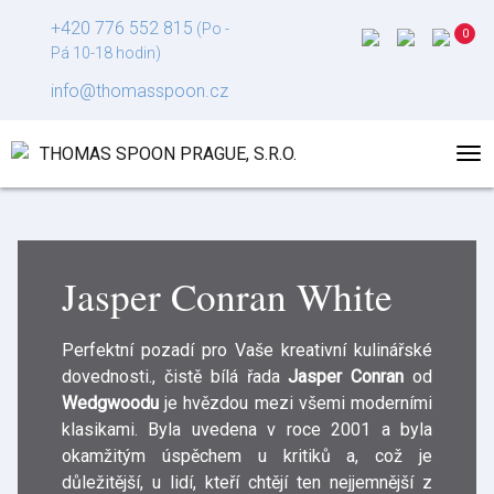
+420 776 552 815
(Po -
Pá 10-18 hodin)
info@thomasspoon.cz
Jasper Conran White
Perfektní pozadí pro Vaše kreativní kulinářské
dovednosti., čistě bílá řada
Jasper Conran
od
Wedgwoodu
je hvězdou mezi všemi moderními
klasikami. Byla uvedena v roce 2001 a byla
okamžitým úspěchem u kritiků a, což je
důležitější, u lidí, kteří chtějí ten nejjemnější z