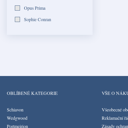
Opus Prima
Sophie Conran
OBLÍBENÉ KATEGORIE
VŠE O NÁK
Schiavon
Všeobecné ob
Wedgwood
Reklamační řá
Portmeirion
Zásady ochran