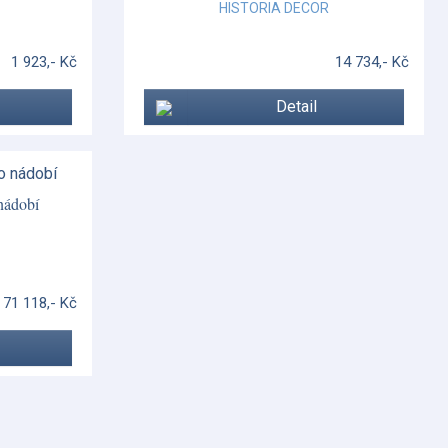
HISTORIA DECOR
1 923,- Kč
14 734,- Kč
Detail
nádobí
71 118,- Kč