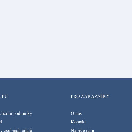
UPU
PRO ZÁKAZNÍKY
chodní podmínky
O nás
d
Kontakt
y osobních údajů
Napište nám