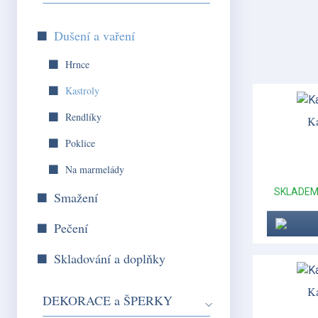
Dušení a vaření
Hrnce
Kastroly
Rendlíky
Ka
Poklice
Na marmelády
SKLADE
Smažení
Pečení
Skladování a doplňky
Ka
DEKORACE a ŠPERKY