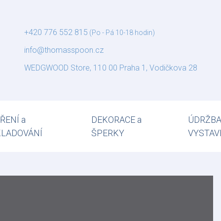
+420 776 552 815
(Po - Pá 10-18 hodin)
info@thomasspoon.cz
WEDGWOOD Store, 110 00 Praha 1, Vodičkova 28
ŘENÍ a
DEKORACE a
ÚDRŽBA
KLADOVÁNÍ
ŠPERKY
VYSTAV