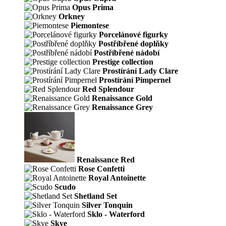
Opus Prima
Orkney
Piemontese
Porcelánové figurky
Postříbřené doplňky
Postříbřené nádobí
Prestige collection
Prostírání Lady Clare
Prostírání Pimpernel
Red Splendour
Renaissance Gold
Renaissance Grey
Renaissance Red
Rose Confetti
Royal Antoinette
Scudo
Shetland Set
Silver Tonquin
Sklo - Waterford
Skye