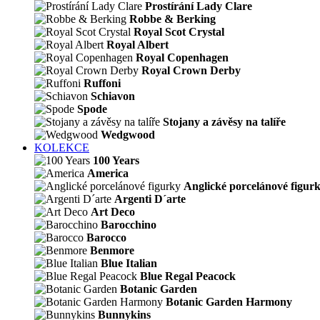
Prostírání Lady Clare
Robbe & Berking
Royal Scot Crystal
Royal Albert
Royal Copenhagen
Royal Crown Derby
Ruffoni
Schiavon
Spode
Stojany a závěsy na talíře
Wedgwood
KOLEKCE
100 Years
America
Anglické porcelánové figur
Argenti D´arte
Art Deco
Barocchino
Barocco
Benmore
Blue Italian
Blue Regal Peacock
Botanic Garden
Botanic Garden Harmony
Bunnykins