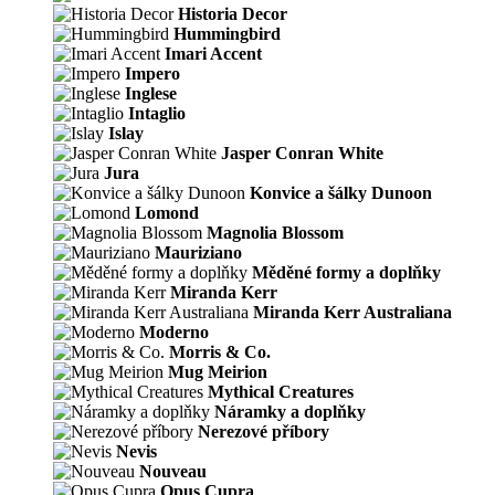
Historia Decor
Hummingbird
Imari Accent
Impero
Inglese
Intaglio
Islay
Jasper Conran White
Jura
Konvice a šálky Dunoon
Lomond
Magnolia Blossom
Mauriziano
Měděné formy a doplňky
Miranda Kerr
Miranda Kerr Australiana
Moderno
Morris & Co.
Mug Meirion
Mythical Creatures
Náramky a doplňky
Nerezové příbory
Nevis
Nouveau
Opus Cupra