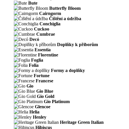
Bute
Butterfly Bloom
Cairngorm
Čištění a údržba
Conchiglia
Cuckoo
Cumbrae
Decó
Doplňky k příborům
Essentia
Florentine
Foglia
Folia
Formy a doplňky
Fortune
Francese
Gio
Gio Blue
Gio Gold
Gio Platinum
Glencoe
Helia
Henley
Heritage Green Italian
Hibiscus