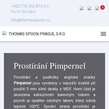
+420 776 552 815
(Po -
Pá 10-18 hodin)
info@thomasspoon.cz
Prostírání Pimpernel
Prostírání a podložky anglické značky
Pimpernel
jsou vyrobeny v nejvyšší kvalitě při
použití 5 mm silné desky z MDF. Horní část je
ukončena exkluzivním barevným tiskem a
povrch je opatřen odolným lakem, který odolá
teplotě 100°C. Spodní strana prostírání je