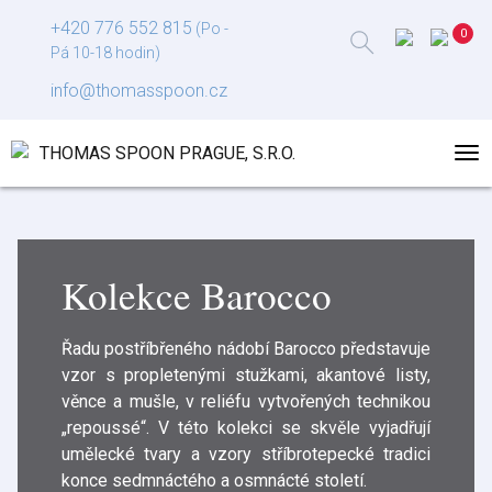
+420 776 552 815
(Po -
Pá 10-18 hodin)
info@thomasspoon.cz
Kolekce Barocco
Řadu postříbřeného nádobí Barocco představuje
vzor s propletenými stužkami, akantové listy,
věnce a mušle, v reliéfu vytvořených technikou
„repoussé“. V této kolekci se skvěle vyjadřují
umělecké tvary a vzory stříbrotepecké tradici
konce sedmnáctého a osmnácté století.