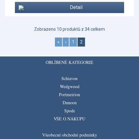
Detail
Zobrazeno 10 produktů z 34 celkem
«
‹
1
2
OBLÍBENÉ KATEGORIE
Schiavon
Wedgwood
Portmeirion
Dunoon
Spode
VŠE O NÁKUPU
Všeobecné obchodní podmínky