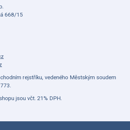
o.
ká 668/15
cz
z
bchodním rejstříku, vedeného Městským soudem
8773.
shopu jsou včt. 21% DPH.