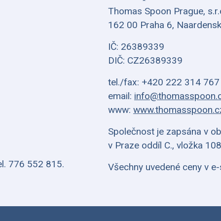
Thomas Spoon Prague, s.r.
162 00 Praha 6, Naardens
IČ: 26389339
DIČ: CZ26389339
tel./fax: +420 222 314 767
email:
info@thomasspoon.
www:
www.thomasspoon.c
Společnost je zapsána v o
v Praze oddíl C., vložka 10
l. 776 552 815.
Všechny uvedené ceny v e-