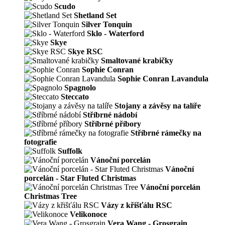
Scudo
Shetland Set
Silver Tonquin
Sklo - Waterford
Skye
Skye RSC
Smaltované krabičky
Sophie Conran
Sophie Conran Lavandula
Spagnolo
Steccato
Stojany a závěsy na talíře
Stříbrné nádobí
Stříbrné příbory
Stříbrné rámečky na
fotografie
Suffolk
Vánoční porcelán
Vánoční
porcelán - Star Fluted Christmas
Vánoční porcelán
Christmas Tree
Vázy z křišťálu RSC
Velikonoce
Vera Wang - Grosgrain