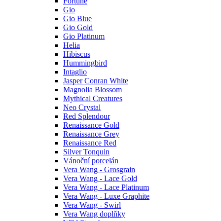
Fortune
Gio
Gio Blue
Gio Gold
Gio Platinum
Helia
Hibiscus
Hummingbird
Intaglio
Jasper Conran White
Magnolia Blossom
Mythical Creatures
Neo Crystal
Red Splendour
Renaissance Gold
Renaissance Grey
Renaissance Red
Silver Tonquin
Vánoční porcelán
Vera Wang - Grosgrain
Vera Wang - Lace Gold
Vera Wang - Lace Platinum
Vera Wang - Luxe Graphite
Vera Wang - Swirl
Vera Wang doplňky