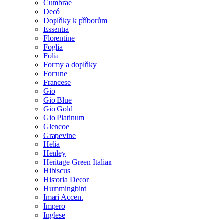
Cumbrae
Decó
Doplňky k příborům
Essentia
Florentine
Foglia
Folia
Formy a doplňky
Fortune
Francese
Gio
Gio Blue
Gio Gold
Gio Platinum
Glencoe
Grapevine
Helia
Henley
Heritage Green Italian
Hibiscus
Historia Decor
Hummingbird
Imari Accent
Impero
Inglese