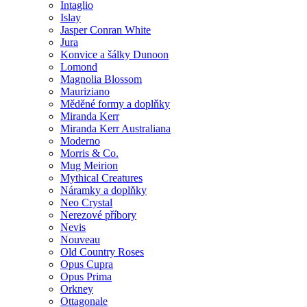
Intaglio
Islay
Jasper Conran White
Jura
Konvice a šálky Dunoon
Lomond
Magnolia Blossom
Mauriziano
Měděné formy a doplňky
Miranda Kerr
Miranda Kerr Australiana
Moderno
Morris & Co.
Mug Meirion
Mythical Creatures
Náramky a doplňky
Neo Crystal
Nerezové příbory
Nevis
Nouveau
Old Country Roses
Opus Cupra
Opus Prima
Orkney
Ottagonale