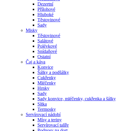
Dezertní
Přílohové
Hluboké
Těstovinové
Sady
Misky
Těstovinové
Salátové
Polévkové
Snídaňové
Ostatní
Čaj a káva
Konvice
Šálky a podšálky
Cukřenky
Mléčenky
Hrnky
Sady
Sady konvice, mléčenky, cukřenka a šálky
Sítka
Termosky
Servírovací nádobí
Mísy a teriny
Servírovací talíře
Podnosy na dort