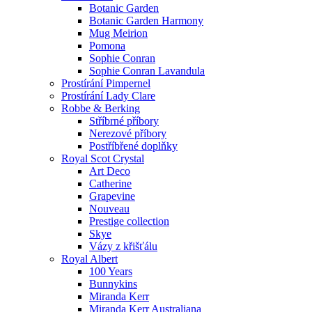
Botanic Garden
Botanic Garden Harmony
Mug Meirion
Pomona
Sophie Conran
Sophie Conran Lavandula
Prostírání Pimpernel
Prostírání Lady Clare
Robbe & Berking
Stříbrné příbory
Nerezové příbory
Postříbřené doplňky
Royal Scot Crystal
Art Deco
Catherine
Grapevine
Nouveau
Prestige collection
Skye
Vázy z křišťálu
Royal Albert
100 Years
Bunnykins
Miranda Kerr
Miranda Kerr Australiana