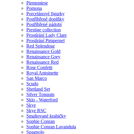
Piemontese
Pomona
Porcelánové figurky
Postříbřené doplňky
Postříbřené nádobí
Prestige collection
Prostírání Lady Clare
Prostírání Pimpernel
Red Splendour
Renaissance Gold
Renaissance Grey
Renaissance Red
Rose Confetti
Royal Antoinette
San Marco
Scudo
Shetland Set
Silver Tonquin
Sklo - Waterford
Skye
Skye RSC
Smaltované krabičky
Sophie Conran
Sophie Conran Lavandula
Spagnolo