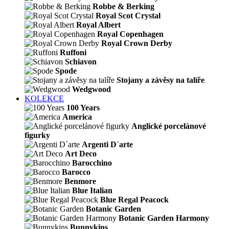
Robbe & Berking
Royal Scot Crystal
Royal Albert
Royal Copenhagen
Royal Crown Derby
Ruffoni
Schiavon
Spode
Stojany a závěsy na talíře
Wedgwood
KOLEKCE
100 Years
America
Anglické porcelánové
figurky
Argenti D´arte
Art Deco
Barocchino
Barocco
Benmore
Blue Italian
Blue Regal Peacock
Botanic Garden
Botanic Garden Harmony
Bunnykins