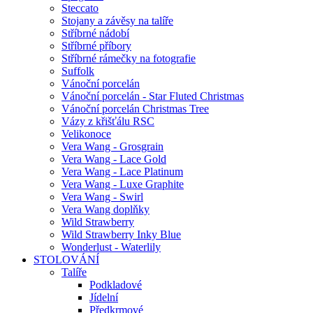
Steccato
Stojany a závěsy na talíře
Stříbrné nádobí
Stříbrné příbory
Stříbrné rámečky na fotografie
Suffolk
Vánoční porcelán
Vánoční porcelán - Star Fluted Christmas
Vánoční porcelán Christmas Tree
Vázy z křišťálu RSC
Velikonoce
Vera Wang - Grosgrain
Vera Wang - Lace Gold
Vera Wang - Lace Platinum
Vera Wang - Luxe Graphite
Vera Wang - Swirl
Vera Wang doplňky
Wild Strawberry
Wild Strawberry Inky Blue
Wonderlust - Waterlily
STOLOVÁNÍ
Talíře
Podkladové
Jídelní
Předkrmové