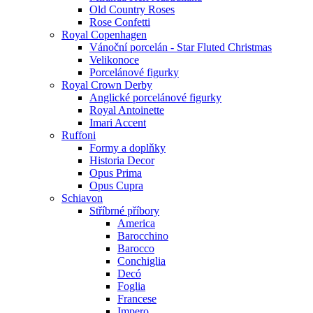
Old Country Roses
Rose Confetti
Royal Copenhagen
Vánoční porcelán - Star Fluted Christmas
Velikonoce
Porcelánové figurky
Royal Crown Derby
Anglické porcelánové figurky
Royal Antoinette
Imari Accent
Ruffoni
Formy a doplňky
Historia Decor
Opus Prima
Opus Cupra
Schiavon
Stříbrné příbory
America
Barocchino
Barocco
Conchiglia
Decó
Foglia
Francese
Impero