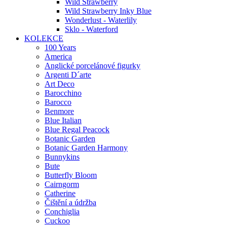
Wild Strawberry
Wild Strawberry Inky Blue
Wonderlust - Waterlily
Sklo - Waterford
KOLEKCE
100 Years
America
Anglické porcelánové figurky
Argenti D´arte
Art Deco
Barocchino
Barocco
Benmore
Blue Italian
Blue Regal Peacock
Botanic Garden
Botanic Garden Harmony
Bunnykins
Bute
Butterfly Bloom
Cairngorm
Catherine
Čištění a údržba
Conchiglia
Cuckoo