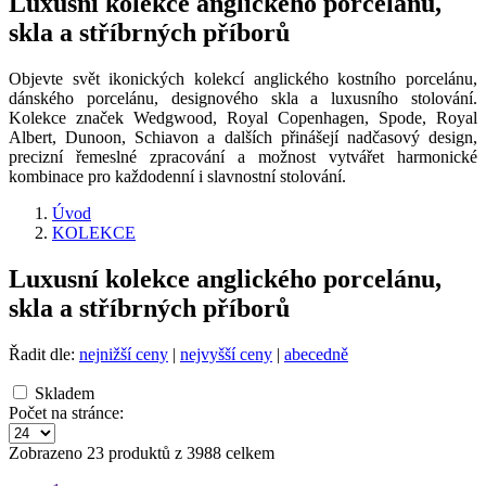
Luxusní kolekce anglického porcelánu,
skla a stříbrných příborů
Objevte svět ikonických kolekcí anglického kostního porcelánu,
dánského porcelánu, designového skla a luxusního stolování.
Kolekce značek Wedgwood, Royal Copenhagen, Spode, Royal
Albert, Dunoon, Schiavon a dalších přinášejí nadčasový design,
precizní řemeslné zpracování a možnost vytvářet harmonické
kombinace pro každodenní i slavnostní stolování.
Úvod
KOLEKCE
Luxusní kolekce anglického porcelánu,
skla a stříbrných příborů
Řadit dle:
nejnižší ceny
|
nejvyšší ceny
|
abecedně
Skladem
Počet na stránce:
Zobrazeno 23 produktů z 3988 celkem