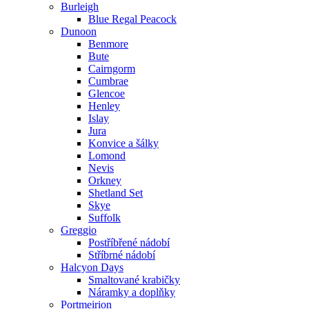
Burleigh
Blue Regal Peacock
Dunoon
Benmore
Bute
Cairngorm
Cumbrae
Glencoe
Henley
Islay
Jura
Konvice a šálky
Lomond
Nevis
Orkney
Shetland Set
Skye
Suffolk
Greggio
Postříbřené nádobí
Stříbrné nádobí
Halcyon Days
Smaltované krabičky
Náramky a doplňky
Portmeirion