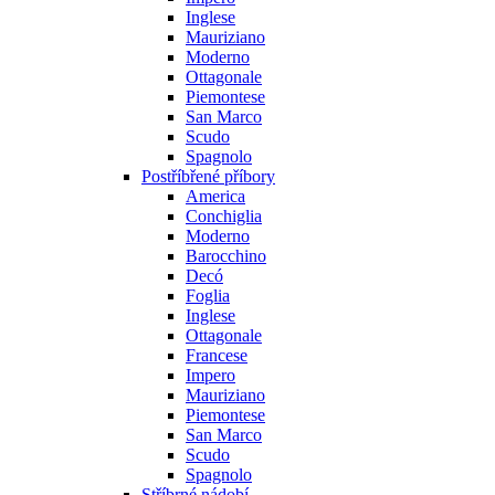
Inglese
Mauriziano
Moderno
Ottagonale
Piemontese
San Marco
Scudo
Spagnolo
Postříbřené příbory
America
Conchiglia
Moderno
Barocchino
Decó
Foglia
Inglese
Ottagonale
Francese
Impero
Mauriziano
Piemontese
San Marco
Scudo
Spagnolo
Stříbrné nádobí