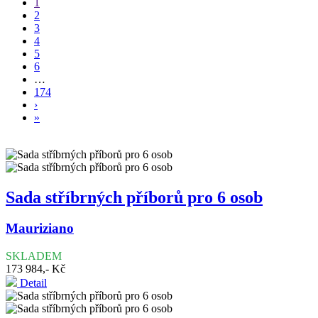
1
2
3
4
5
6
…
174
›
»
Sada stříbrných příborů pro 6 osob
Mauriziano
SKLADEM
173 984,- Kč
Detail