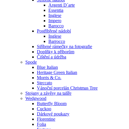
Argenti D´arte
Essentia
Inglese
Impero
Barocco
Postříbřené nádobí
Inglese
Barrocco
Stříbrné rámečky na fotografie
Doplňky k příborům
Čištění a údržba
Spode
Blue Italian
Heritage Green Italian
Morris & Co.
Steccato
Vánoční porcelán Christmas Tree
Stojany a závěsy na talíře
Wedgwood
Butterfly Bloom
Cuckoo
Dárkové poukazy
Florentine
Folia