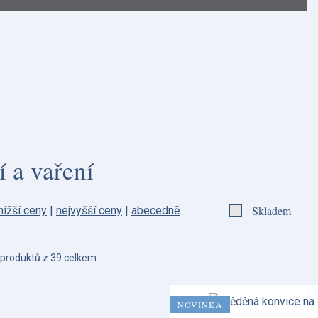
 a vaření
Skladem
nižší ceny
|
nejvyšší ceny
|
abecedně
produktů z 39 celkem
NOVINKA