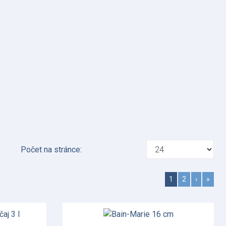
Počet na stránce:
1
2
›
»