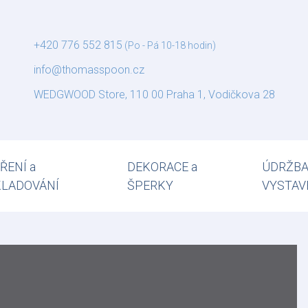
+420 776 552 815
(Po - Pá 10-18 hodin)
info@thomasspoon.cz
WEDGWOOD Store, 110 00 Praha 1, Vodičkova 28
ŘENÍ a
DEKORACE a
ÚDRŽBA
KLADOVÁNÍ
ŠPERKY
VYSTAV