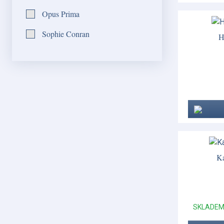
Opus Prima
Sophie Conran
H
Ka
SKLADE