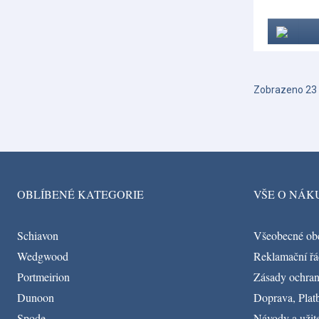
Zobrazeno 23 
OBLÍBENÉ KATEGORIE
VŠE O NÁK
Schiavon
Všeobecné ob
Wedgwood
Reklamační řá
Portmeirion
Zásady ochran
Dunoon
Doprava, Platb
Spode
Návody a užit