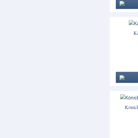
Ka
Kónick