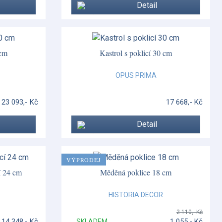
Detail
 cm
Kastrol s poklicí 30 cm
OPUS PRIMA
23 093,- Kč
17 668,- Kč
Detail
VÝPRODEJ
í 24 cm
Měděná poklice 18 cm
HISTORIA DECOR
2 110,- Kč
14 348,- Kč
1 055,- Kč
SKLADEM