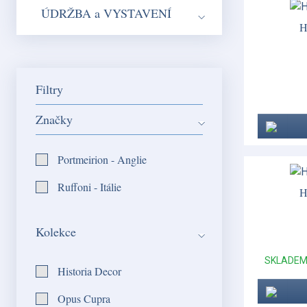
ÚDRŽBA a VYSTAVENÍ
H
Filtry
Značky
Portmeirion - Anglie
Ruffoni - Itálie
H
Kolekce
SKLADE
Historia Decor
Opus Cupra