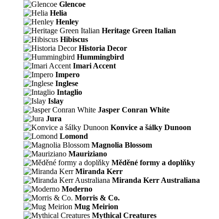
Glencoe
Helia
Henley
Heritage Green Italian
Hibiscus
Historia Decor
Hummingbird
Imari Accent
Impero
Inglese
Intaglio
Islay
Jasper Conran White
Jura
Konvice a šálky Dunoon
Lomond
Magnolia Blossom
Mauriziano
Měděné formy a doplňky
Miranda Kerr
Miranda Kerr Australiana
Moderno
Morris & Co.
Mug Meirion
Mythical Creatures