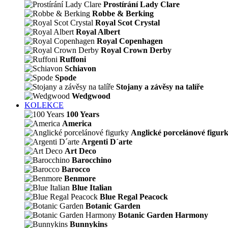
Prostírání Lady Clare
Robbe & Berking
Royal Scot Crystal
Royal Albert
Royal Copenhagen
Royal Crown Derby
Ruffoni
Schiavon
Spode
Stojany a závěsy na talíře
Wedgwood
KOLEKCE
100 Years
America
Anglické porcelánové figur
Argenti D´arte
Art Deco
Barocchino
Barocco
Benmore
Blue Italian
Blue Regal Peacock
Botanic Garden
Botanic Garden Harmony
Bunnykins