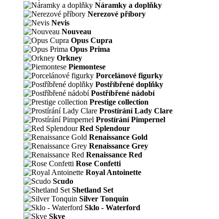
Náramky a doplňky
Nerezové příbory
Nevis
Nouveau
Opus Cupra
Opus Prima
Orkney
Piemontese
Porcelánové figurky
Postříbřené doplňky
Postříbřené nádobí
Prestige collection
Prostírání Lady Clare
Prostírání Pimpernel
Red Splendour
Renaissance Gold
Renaissance Grey
Renaissance Red
Rose Confetti
Royal Antoinette
Scudo
Shetland Set
Silver Tonquin
Sklo - Waterford
Skye