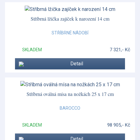
Rose Confetti
Royal Antoinette
Stříbrná lžička zajíček k narození 14 cm
San Marco
STŘÍBRNÉ NÁDOBÍ
San Marco
7 321,- Kč
SKLADEM
Scudo
Detail
Scudo
Shetland Set
Silver Tonquin
Stříbrná oválná mísa na nožkách 25 x 17 cm
Sklo - Waterford
BAROCCO
Skye
98 905,- Kč
SKLADEM
Skye
Detail