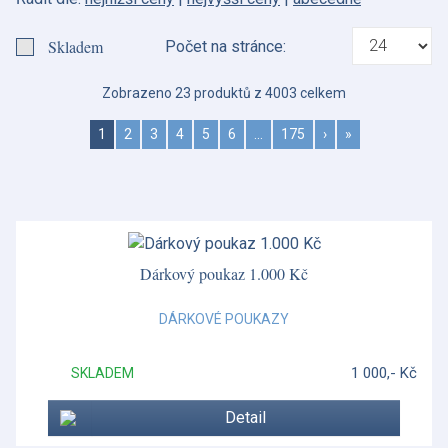
Barocco
Skladem
Počet na stránce:
Benmore
Zobrazeno 23 produktů z 4003 celkem
Blue Italian
1
2
3
4
5
6
…
175
›
»
Botanic Garden
Botanic Garden Harmony
Bunnykins
Bute
Dárkový poukaz 1.000 Kč
Butterfly Bloom
DÁRKOVÉ POUKAZY
Cairngorm
1 000,- Kč
SKLADEM
Catherine
Detail
Čištění a údržba