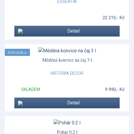
ESSENTIA
Mauriziano
22 210,- Kč
Miranda Kerr
Detail
Miranda Kerr Australiana
Moderno
NOVINKA
Moderno
Měděná konvice na čaj 3 l
Morris & Co.
HISTORIA DECOR
Mug Meirion
9 990,- Kč
SKLADEM
Mythical Creatures
Detail
Náramky a doplňky
Neo Crystal
Nerezové příbory
Pohár 0.2 l