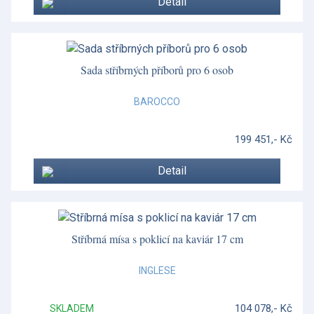
Detail
Foglia
Folia
Formy a doplňky
Sada stříbrných příborů pro 6 osob
Fortune
BAROCCO
Francese
199 451,- Kč
Francese
Detail
Gio
Gio Blue
Gio Gold
Stříbrná mísa s poklicí na kaviár 17 cm
Gio Platinum
INGLESE
Glencoe
104 078,- Kč
SKLADEM