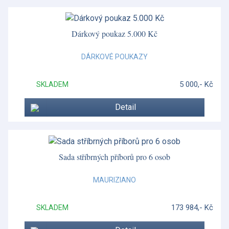
Conchiglia
Conchiglia
Dárkový poukaz 5.000 Kč
Cuckoo
DÁRKOVÉ POUKAZY
Cumbrae
5 000,- Kč
SKLADEM
Dárkové poukazy
Detail
Decó
Decó
Doplňky k příborům
Sada stříbrných příborů pro 6 osob
Essentia
MAURIZIANO
Florentine
173 984,- Kč
SKLADEM
Foglia