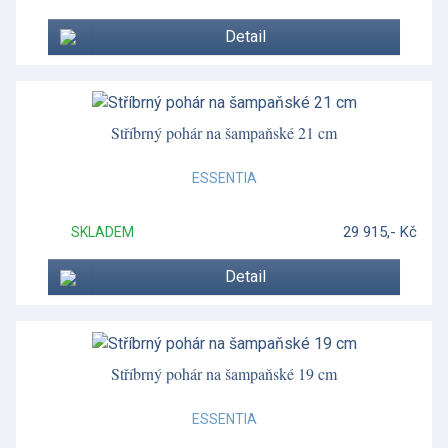
Grapevine
Detail
Helia
Henley
Heritage Green Italian
Stříbrný pohár na šampaňské 21 cm
Hibiscus
ESSENTIA
Historia Decor
29 915,- Kč
SKLADEM
Hummingbird
Detail
Imari Accent
Impero
Impero
Stříbrný pohár na šampaňské 19 cm
Impero
ESSENTIA