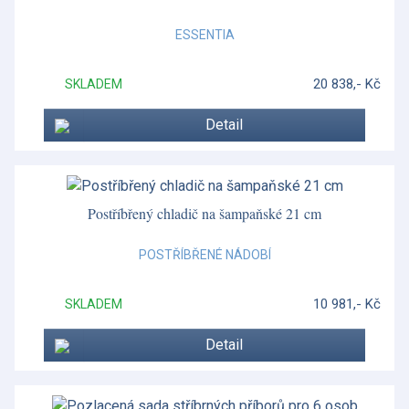
Nevis
ESSENTIA
Nouveau
20 838,- Kč
SKLADEM
Old Country Roses
Detail
Opus Cupra
Opus Prima
Orkney
Postříbřený chladič na šampaňské 21 cm
Ottagonale
POSTŘÍBŘENÉ NÁDOBÍ
Ottagonale
10 981,- Kč
SKLADEM
Piemontese
Detail
Piemontese
Pomona