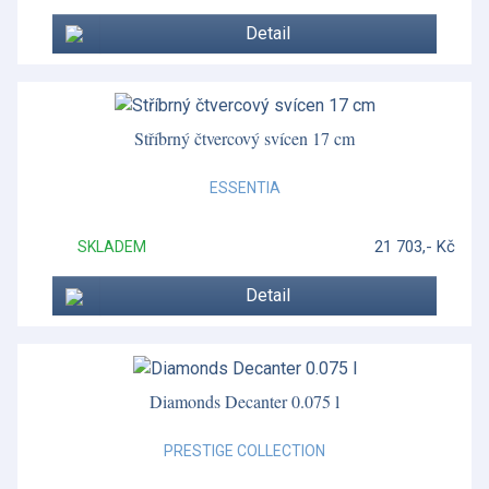
Detail
Vánoční porcelán Christmas Tree
Vázy z křišťálu
Velikonoce
Stříbrný čtvercový svícen 17 cm
Vera Wang - Grosgrain
ESSENTIA
Vera Wang - Lace Gold
21 703,- Kč
SKLADEM
Vera Wang - Lace Platinum
Detail
Vera Wang - Luxe Graphite
Vera Wang - Swirl
Vera Wang doplňky
Diamonds Decanter 0.075 l
Wild Strawberry
PRESTIGE COLLECTION
Wild Strawberry Inky Blue