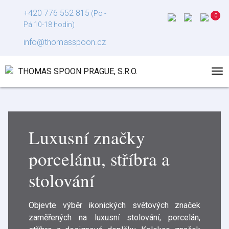
+420 776 552 815
(Po -
Pá 10-18 hodin)
info@thomasspoon.cz
Luxusní značky
porcelánu, stříbra a
stolování
Objevte výběr ikonických světových značek
zaměřených na luxusní stolování, porcelán,