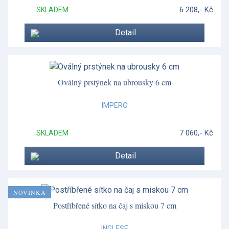
6 208,- Kč
SKLADEM
Wonderlust - Waterlily
Woodland Tales
Detail
Oválný prstýnek na ubrousky 6 cm
IMPERO
7 060,- Kč
SKLADEM
Detail
NOVINKA
Postříbřené sítko na čaj s miskou 7 cm
INGLESE