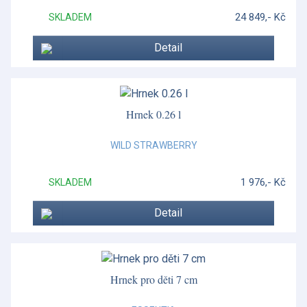
Inglese
24 849,- Kč
SKLADEM
Inglese
Detail
Inglese
Inglese
Intaglio
Hrnek 0.26 l
Islay
WILD STRAWBERRY
Jasper Conran White
1 976,- Kč
SKLADEM
Jura
Detail
Konvice a šálky
Lomond
Magnolia Blossom
Hrnek pro děti 7 cm
Mauriziano