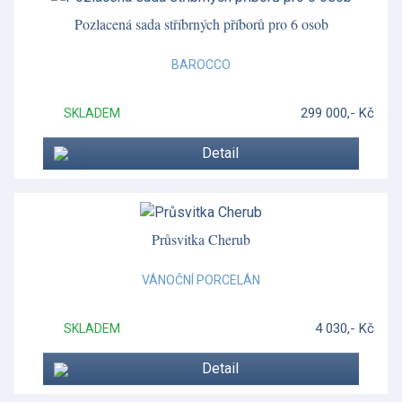
Porcelánové figurky
Pozlacená sada stříbrných příborů pro 6 osob
Postříbřené doplňky
BAROCCO
Postříbřené nádobí
299 000,- Kč
SKLADEM
Prestige collection
Detail
Prostírání Lady Clare
Prostírání Pimpernel
Rámečky na fortografie
Průsvitka Cherub
Red Splendour
VÁNOČNÍ PORCELÁN
Renaissance Gold
4 030,- Kč
SKLADEM
Renaissance Grey
Detail
Renaissance Red