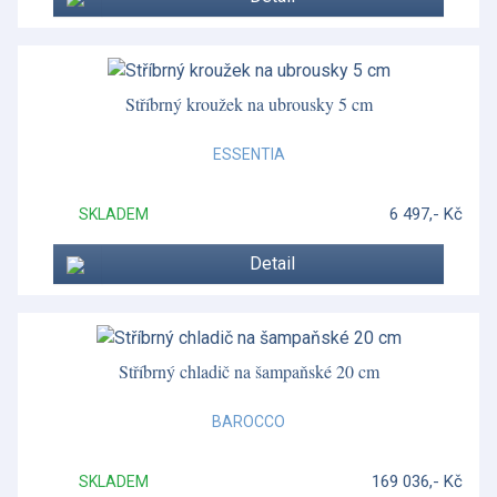
Smaltované krabičky
Sophie Conran
Sophie Conran Lavandula
Stříbrný kroužek na ubrousky 5 cm
Spagnolo
ESSENTIA
Spagnolo
6 497,- Kč
SKLADEM
Star Fluted Christmas
Detail
Steccato
Stojany a závěsy na talíře
Stříbrné nádobí
Stříbrný chladič na šampaňské 20 cm
Stříbrné příbory
BAROCCO
Suffolk
169 036,- Kč
SKLADEM
Vánoční porcelán