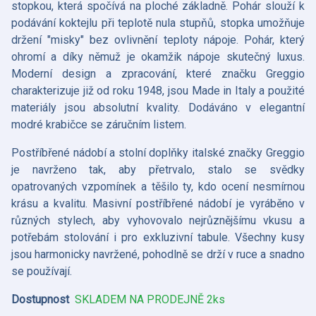
stopkou, která spočívá na ploché základně.
Pohár slouží k
podávání koktejlu při teplotě nula stupňů, stopka umožňuje
držení "misky" bez ovlivnění teploty nápoje.
Pohár, který
ohromí a díky němuž je okamžik nápoje skutečný luxus.
Moderní design a zpracování, které značku Greggio
charakterizuje již od roku 1948, jsou Made in Italy a použité
materiály jsou absolutní kvality.
Dodáváno v elegantní
modré krabičce se záručním listem.
Postříbřené nádobí a stolní doplňky italské značky Greggio
je navrženo tak, aby přetrvalo, stalo se svědky
opatrovaných vzpomínek a těšilo ty, kdo ocení nesmírnou
krásu a kvalitu. Masivní postříbřené nádobí je vyráběno v
různých stylech, aby vyhovovalo nejrůznějšímu vkusu a
potřebám stolování i pro exkluzivní tabule. Všechny kusy
jsou harmonicky navržené, pohodlně se drží v ruce a snadno
se používají.
Dostupnost
SKLADEM NA PRODEJNĚ 2ks