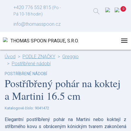
+420 776 552 815
(Po -
Pá 10-18 hodin)
info@thomasspoon.cz
Úvod
PODLE ZNAČKY
Greggio
Postříbřené nádobí
POSTŘÍBŘENÉ NÁDOBÍ
Postříbřený pohár na koktej
a Martini 16.5 cm
Katalogové číslo: 9041472
Elegantní postříbřený pohár na Martini nebo koktejl z
stříbrného kovu s obráceným kónickým tvarem zakončená