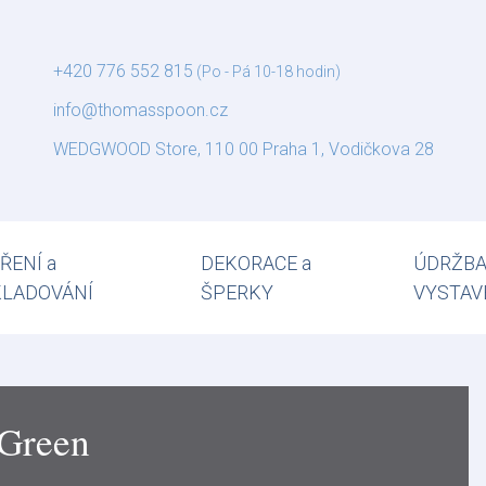
+420 776 552 815
(Po - Pá 10-18 hodin)
info@thomasspoon.cz
WEDGWOOD Store, 110 00 Praha 1, Vodičkova 28
ŘENÍ a
DEKORACE a
ÚDRŽBA
KLADOVÁNÍ
ŠPERKY
VYSTAV
 Green