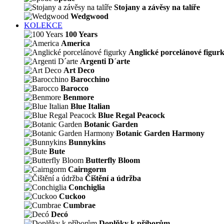
Stojany a závěsy na talíře
Wedgwood
KOLEKCE
100 Years
America
Anglické porcelánové figur
Argenti D´arte
Art Deco
Barocchino
Barocco
Benmore
Blue Italian
Blue Regal Peacock
Botanic Garden
Botanic Garden Harmony
Bunnykins
Bute
Butterfly Bloom
Cairngorm
Čištění a údržba
Conchiglia
Cuckoo
Cumbrae
Decó
Doplňky k příborům