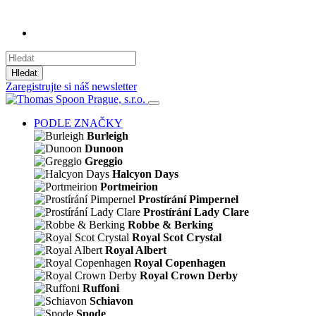
Hledat
Zaregistrujte si náš newsletter
PODLE ZNAČKY
Burleigh
Dunoon
Greggio
Halcyon Days
Portmeirion
Prostírání Pimpernel
Prostírání Lady Clare
Robbe & Berking
Royal Scot Crystal
Royal Albert
Royal Copenhagen
Royal Crown Derby
Ruffoni
Schiavon
Spode