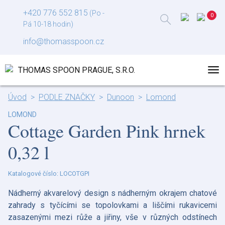
+420 776 552 815
(Po -
Pá 10-18 hodin)
info@thomasspoon.cz
Úvod
PODLE ZNAČKY
Dunoon
Lomond
LOMOND
Cottage Garden Pink hrnek
0,32 l
Katalogové číslo: LOCOTGPI
Nádherný akvarelový design s nádherným okrajem chatové
zahrady s tyčícími se topolovkami a liščími rukavicemi
zasazenými mezi růže a jiřiny, vše v různých odstínech