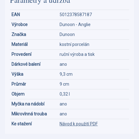
EAN
5012378587187
Výrobce
Dunoon - Anglie
Značka
Dunoon
Materiál
kostní porcelán
Provedení
ruční výroba a tisk
Dárkové balení
ano
Výška
9,3 cm
Průměr
9 cm
Objem
0,32 l
Myčka na nádobí
ano
Mikrovlnná trouba
ano
Ke stažení
Návod k použití PDF