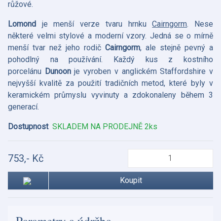
růžové.
Lomond
je menší verze tvaru hrnku
Cairngorm
. Nese
některé velmi stylové a moderní vzory. Jedná se o mírně
menší tvar než jeho rodič
Cairngorm
, ale stejně pevný a
pohodlný na používání.
Každý kus z kostního
porcelánu
Dunoon
je vyroben v anglickém Staffordshire v
nejvyšší kvalitě za použití tradičních metod, které byly v
keramickém průmyslu vyvinuty a zdokonaleny během 3
generací.
Dostupnost
SKLADEM NA PRODEJNĚ 2ks
753,- Kč
Koupit
Parametry a údržba