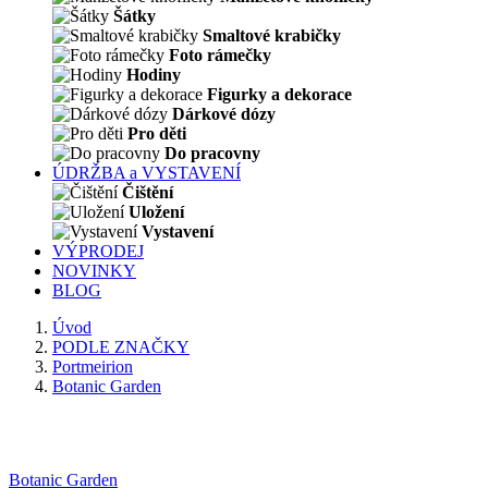
Šátky
Smaltové krabičky
Foto rámečky
Hodiny
Figurky a dekorace
Dárkové dózy
Pro děti
Do pracovny
ÚDRŽBA a VYSTAVENÍ
Čištění
Uložení
Vystavení
VÝPRODEJ
NOVINKY
BLOG
Úvod
PODLE ZNAČKY
Portmeirion
Botanic Garden
Botanic Garden