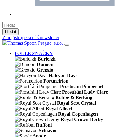
Hledat
Zaregistrujte si náš newsletter
PODLE ZNAČKY
Burleigh
Dunoon
Greggio
Halcyon Days
Portmeirion
Prostírání Pimpernel
Prostírání Lady Clare
Robbe & Berking
Royal Scot Crystal
Royal Albert
Royal Copenhagen
Royal Crown Derby
Ruffoni
Schiavon
Spode