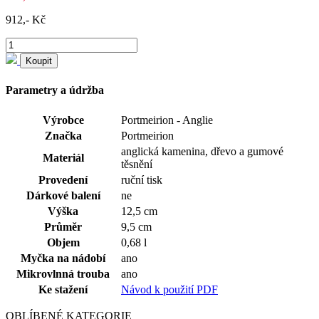
912,- Kč
Koupit
Parametry a údržba
Výrobce
Portmeirion - Anglie
Značka
Portmeirion
anglická kamenina, dřevo a gumové
Materiál
těsnění
Provedení
ruční tisk
Dárkové balení
ne
Výška
12,5 cm
Průměr
9,5 cm
Objem
0,68 l
Myčka na nádobí
ano
Mikrovlnná trouba
ano
Ke stažení
Návod k použití PDF
OBLÍBENÉ KATEGORIE