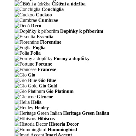
Čištění a údržba
Conchiglia
Cuckoo
Cumbrae
Decó
Doplňky k příborům
Essentia
Florentine
Foglia
Folia
Formy a doplňky
Fortune
Francese
Gio
Gio Blue
Gio Gold
Gio Platinum
Glencoe
Helia
Henley
Heritage Green Italian
Hibiscus
Historia Decor
Hummingbird
Imari Accent