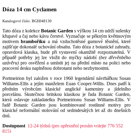
Dóza 14 cm Cyclamen
Katalogové číslo: BGHJ48130
Tato dóza z kolekce
Botanic Garden
s výškou 14 cm udrží sušenky
křupavé a čaj nebo kávu čerstvé. Vyznačuje se pěkným květinovým
motivem
bramboříku
a má vzduchotěsné gumové těsnění, které
zajišťuje dokonalé uchování obsahu. Tato dóza z botanické zahrady,
opravdová klasika, bude při vystavení okamžitě rozpoznatelná. V
případě potřeby jej lze vložit do myčky nádobí (
bez dřevěnbého
uzávěru)
pro osvěžení a umístit jej na přední místo na polici nebo
pracovní desku naplněnou dobrotami nebo nezbytnostmi.
Portmeirion byl založen v roce 1960 legendární návrhářkou Susan
Williams-Ellis a jejím manželem Euan Cooper-Willis. Dnes patří k
předním výrobcům klasické anglické kameniny a jídelního
porcelánu. Skutečnou britskou klasikou je řada Botanic Garden,
která oslavuje zakladatelku Portmeirionu Susan Williams-Ellis. V
řadě Botanic Garden jsou kombinované rostlinné motivy pro
klasické neformální stolování od sedmdesátých let až do dnešních
dnů.
Dostupnost
12-24 týdnů (pro upřesnění prosím volejte 776 552
815)