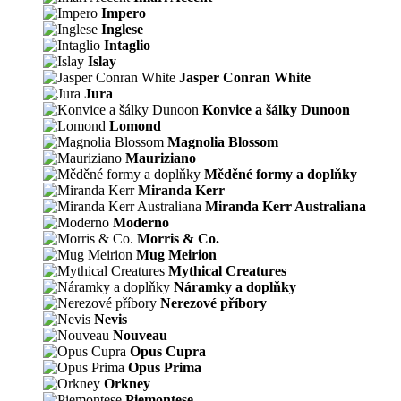
Impero
Inglese
Intaglio
Islay
Jasper Conran White
Jura
Konvice a šálky Dunoon
Lomond
Magnolia Blossom
Mauriziano
Měděné formy a doplňky
Miranda Kerr
Miranda Kerr Australiana
Moderno
Morris & Co.
Mug Meirion
Mythical Creatures
Náramky a doplňky
Nerezové příbory
Nevis
Nouveau
Opus Cupra
Opus Prima
Orkney
Piemontese