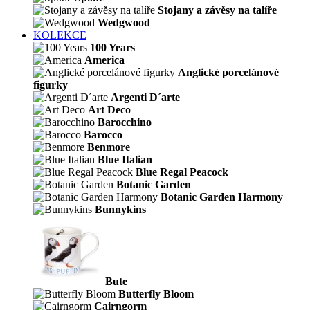
Stojany a závěsy na talíře
Wedgwood
KOLEKCE
100 Years
America
Anglické porcelánové
figurky
Argenti D´arte
Art Deco
Barocchino
Barocco
Benmore
Blue Italian
Blue Regal Peacock
Botanic Garden
Botanic Garden Harmony
Bunnykins
Bute
Butterfly Bloom
Cairngorm