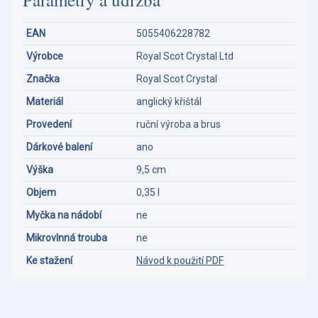
EAN
5055406228782
Výrobce
Royal Scot Crystal Ltd
Značka
Royal Scot Crystal
Materiál
anglický křištál
Provedení
ruční výroba a brus
Dárkové balení
ano
Výška
9,5 cm
Objem
0,35 l
Myčka na nádobí
ne
Mikrovlnná trouba
ne
Ke stažení
Návod k použití PDF