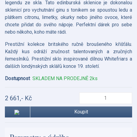
legendu ze skla. Tato edinburská sklenice je dokonalou
sklenicí pro vychutnání ginu s tonikem se spoustou ledu a
plátkem citronu, limetky, okurky nebo jiného ovoce, které
chcete přidat do svého nápoje. Perfektní dárek pro sebe
nebo někoho, koho máte rádi.
Prestižní kolekce britského ručně broušeného křišťálu.
Každý kus odráží zručnost talentovaných a zručných
řemeslníků. Prestižní sklo inspirované dílnou Whitefriars a
dalších londýnských sklářů konce 19. století.
Dostupnost
SKLADEM NA PRODEJNĚ 2ks
2 661,- Kč
Koupit
Parametry a údržba