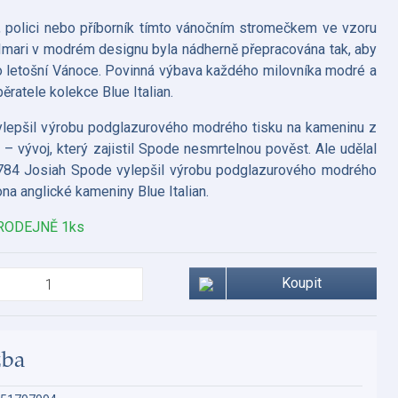
 polici nebo příborník tímto vánočním stromečkem ve vzoru
a Imari v modrém designu byla nádherně přepracována tak, aby
ro letošní Vánoce. Povinná výbava každého milovníka modré a
běratele kolekce Blue Italian.
lepšil výrobu podglazurového modrého tisku na kameninu z
– vývoj, který zajistil Spode nesmrtelnou pověst. Ale udělal
784 Josiah Spode vylepšil výrobu podglazurového modrého
ona anglické kameniny Blue Italian.
RODEJNĚ 1ks
Koupit
žba