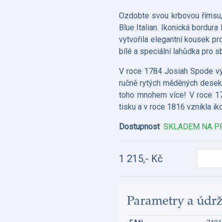
Ozdobte svou krbovou římsu,
Blue Italian. Ikonická bordur
vytvořila elegantní kousek p
bílé a speciální lahůdka pro s
V roce 1784 Josiah Spode vy
ručně rytých měděných desek 
toho mnohem více! V roce 1
tisku a v roce 1816 vznikla ik
Dostupnost
SKLADEM NA P
1 215,- Kč
Parametry a údr