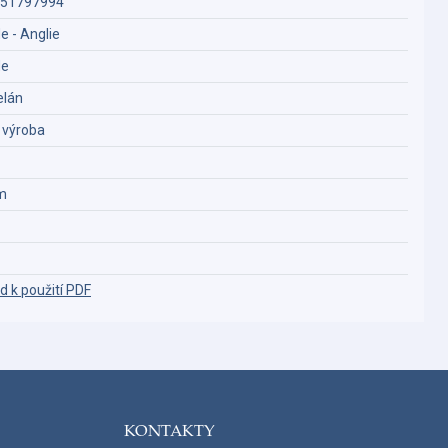
51797994
e - Anglie
de
elán
í výroba
m
d k použití PDF
KONTAKTY