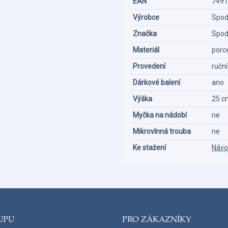
EAN
7491
Výrobce
Spod
Značka
Spo
Materiál
porc
Provedení
ručn
Dárkové balení
ano
Výška
25 c
Myčka na nádobí
ne
Mikrovlnná trouba
ne
Ke stažení
Návo
UPU
PRO ZÁKAZNÍKY