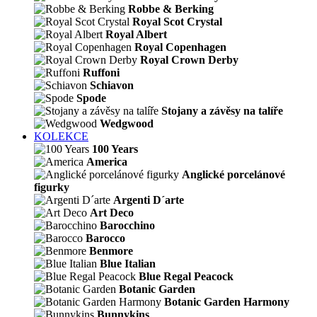
Robbe & Berking
Royal Scot Crystal
Royal Albert
Royal Copenhagen
Royal Crown Derby
Ruffoni
Schiavon
Spode
Stojany a závěsy na talíře
Wedgwood
KOLEKCE
100 Years
America
Anglické porcelánové
figurky
Argenti D´arte
Art Deco
Barocchino
Barocco
Benmore
Blue Italian
Blue Regal Peacock
Botanic Garden
Botanic Garden Harmony
Bunnykins