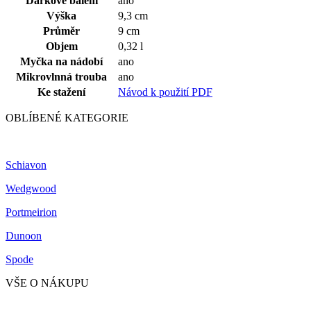
Dárkové balení
ano
Výška
9,3 cm
Průměr
9 cm
Objem
0,32 l
Myčka na nádobí
ano
Mikrovlnná trouba
ano
Ke stažení
Návod k použití PDF
OBLÍBENÉ KATEGORIE
Schiavon
Wedgwood
Portmeirion
Dunoon
Spode
VŠE O NÁKUPU