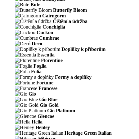
Bute
Butterfly Bloom
Cairngorm
Čištění a údržba
Conchiglia
Cuckoo
Cumbrae
Decó
Doplňky k příborům
Essentia
Florentine
Foglia
Folia
Formy a doplňky
Fortune
Francese
Gio
Gio Blue
Gio Gold
Gio Platinum
Glencoe
Helia
Henley
Heritage Green Italian
Hibiscus