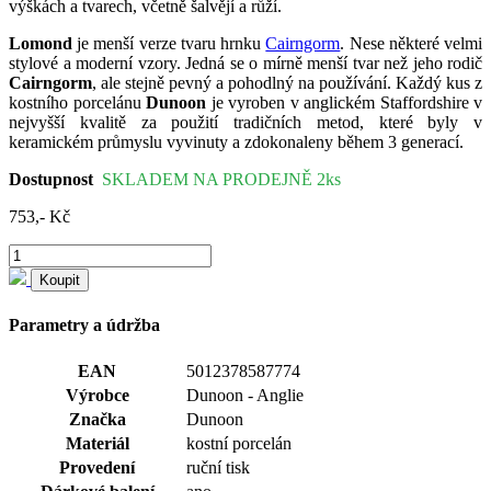
výškách a tvarech, včetně šalvějí a růží.
Lomond
je menší verze tvaru hrnku
Cairngorm
. Nese některé velmi
stylové a moderní vzory. Jedná se o mírně menší tvar než jeho rodič
Cairngorm
, ale stejně pevný a pohodlný na používání.
Každý kus z
kostního porcelánu
Dunoon
je vyroben v anglickém Staffordshire v
nejvyšší kvalitě za použití tradičních metod, které byly v
keramickém průmyslu vyvinuty a zdokonaleny během 3 generací.
Dostupnost
SKLADEM NA PRODEJNĚ 2ks
753,- Kč
Koupit
Parametry a údržba
EAN
5012378587774
Výrobce
Dunoon - Anglie
Značka
Dunoon
Materiál
kostní porcelán
Provedení
ruční tisk