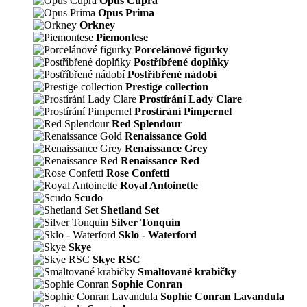
Opus Cupra
Opus Prima
Orkney
Piemontese
Porcelánové figurky
Postříbřené doplňky
Postříbřené nádobí
Prestige collection
Prostírání Lady Clare
Prostírání Pimpernel
Red Splendour
Renaissance Gold
Renaissance Grey
Renaissance Red
Rose Confetti
Royal Antoinette
Scudo
Shetland Set
Silver Tonquin
Sklo - Waterford
Skye
Skye RSC
Smaltované krabičky
Sophie Conran
Sophie Conran Lavandula