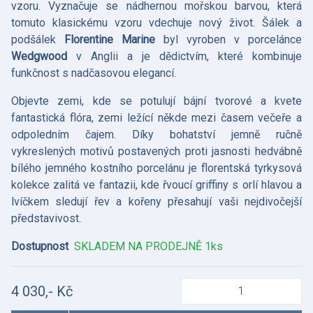
vzoru. Vyznačuje se nádhernou mořskou barvou, která
tomuto klasickému vzoru vdechuje nový život. Šálek a
podšálek
Florentine Marine
byl vyroben v porcelánce
Wedgwood
v Anglii a je dědictvím, které kombinuje
funkčnost s nadčasovou elegancí.
Objevte zemi, kde se potulují bájní tvorové a kvete
fantastická flóra, zemi ležící někde mezi časem večeře a
odpoledním čajem. Díky bohatství jemně ručně
vykreslených motivů postavených proti jasnosti hedvábně
bílého jemného kostního porcelánu je florentská tyrkysová
kolekce zalitá ve fantazii, kde řvoucí griffiny s orlí hlavou a
lvíčkem sledují řev a kořeny přesahují vaši nejdivočejší
představivost.
Dostupnost
SKLADEM NA PRODEJNĚ 1ks
4 030,- Kč