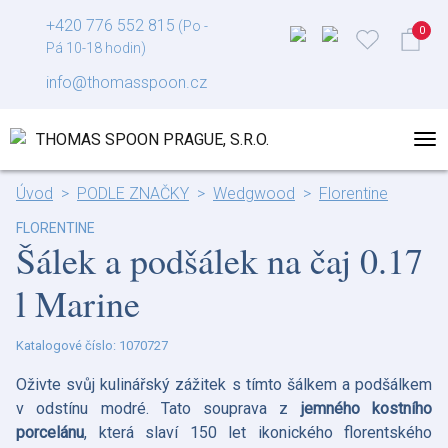
+420 776 552 815
(Po -
Pá 10-18 hodin)
info@thomasspoon.cz
Úvod
PODLE ZNAČKY
Wedgwood
Florentine
FLORENTINE
Šálek a podšálek na čaj 0.17
l Marine
Katalogové číslo: 1070727
Oživte svůj kulinářský zážitek s tímto šálkem a podšálkem
v odstínu modré. Tato souprava z
jemného kostního
porcelánu
, která slaví 150 let ikonického florentského