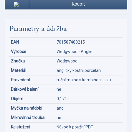
Koupit
Parametry a údržba
EAN
701587480215
Výrobce
Wedgwood - Anglie
Značka
Wedgwood
Materiál
anglický kostní porcelán
Provedení
ruční malba s kombinací tisku
Dárkové balení
ne
Objem
0,174 l
Myčka na nádobí
ano
Mikrovlnná trouba
ne
Ke stažení
Návod k použití PDF