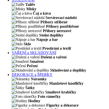
STOLOVÁNÍ
Talíře
Misky
Čaj a káva
Servírovací nádobí
Příbory stříbrné
Příbory postříbřené
Příbory nerezové
Stolní doplňky
Nápoje a bar
Sklo
Prostírání a textil
VAŘENÍ a SKLADOVÁNÍ
Dušení a vaření
Smažení
Pečení
Skladování a doplňky
DEKORACE a ŠPERKY
Náramky
Manžetové knoflíčky
Šátky
Smaltové krabičky
Foto rámečky
Hodiny
Figurky a dekorace