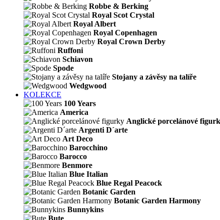
Robbe & Berking
Royal Scot Crystal
Royal Albert
Royal Copenhagen
Royal Crown Derby
Ruffoni
Schiavon
Spode
Stojany a závěsy na talíře
Wedgwood
KOLEKCE
100 Years
America
Anglické porcelánové figur
Argenti D´arte
Art Deco
Barocchino
Barocco
Benmore
Blue Italian
Blue Regal Peacock
Botanic Garden
Botanic Garden Harmony
Bunnykins
Bute