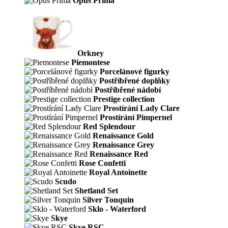
Opus Prima
Orkney
Piemontese
Porcelánové figurky
Postříbřené doplňky
Postříbřené nádobí
Prestige collection
Prostírání Lady Clare
Prostírání Pimpernel
Red Splendour
Renaissance Gold
Renaissance Grey
Renaissance Red
Rose Confetti
Royal Antoinette
Scudo
Shetland Set
Silver Tonquin
Sklo - Waterford
Skye
Skye RSC