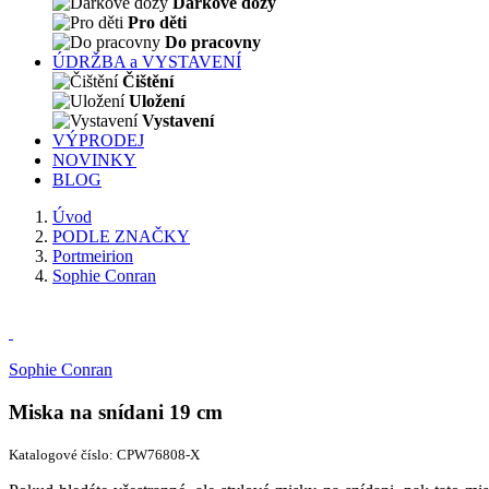
Dárkové dózy
Pro děti
Do pracovny
ÚDRŽBA a VYSTAVENÍ
Čištění
Uložení
Vystavení
VÝPRODEJ
NOVINKY
BLOG
Úvod
PODLE ZNAČKY
Portmeirion
Sophie Conran
Sophie Conran
Miska na snídani 19 cm
Katalogové číslo: CPW76808-X