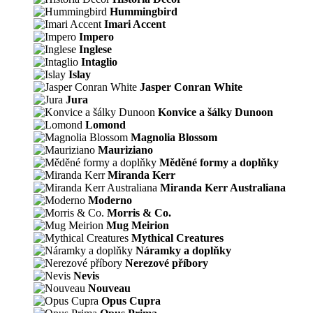
Hummingbird
Imari Accent
Impero
Inglese
Intaglio
Islay
Jasper Conran White
Jura
Konvice a šálky Dunoon
Lomond
Magnolia Blossom
Mauriziano
Měděné formy a doplňky
Miranda Kerr
Miranda Kerr Australiana
Moderno
Morris & Co.
Mug Meirion
Mythical Creatures
Náramky a doplňky
Nerezové příbory
Nevis
Nouveau
Opus Cupra