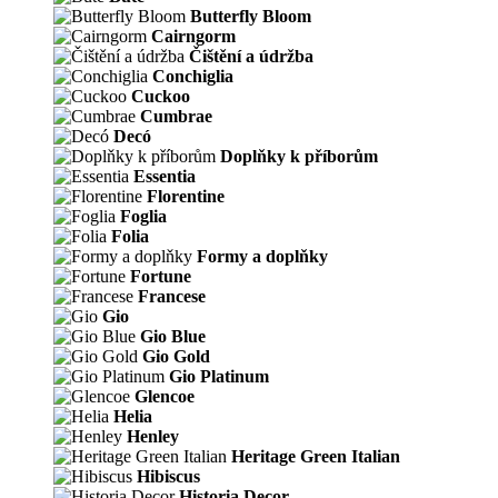
Butterfly Bloom
Cairngorm
Čištění a údržba
Conchiglia
Cuckoo
Cumbrae
Decó
Doplňky k příborům
Essentia
Florentine
Foglia
Folia
Formy a doplňky
Fortune
Francese
Gio
Gio Blue
Gio Gold
Gio Platinum
Glencoe
Helia
Henley
Heritage Green Italian
Hibiscus
Historia Decor