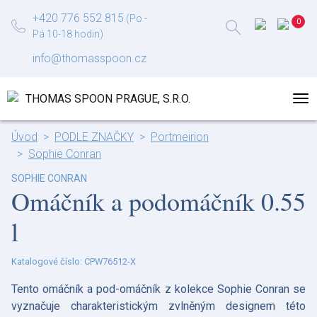
+420 776 552 815
(Po -
Pá 10-18 hodin)
info@thomasspoon.cz
Úvod
PODLE ZNAČKY
Portmeirion
Sophie Conran
SOPHIE CONRAN
Omáčník a podomáčník 0.55
l
Katalogové číslo: CPW76512-X
Tento omáčník a pod-omáčník z kolekce Sophie Conran se
vyznačuje charakteristickým zvlněným designem této