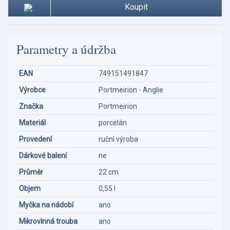
Koupit
Parametry a údržba
EAN
749151491847
Výrobce
Portmeirion - Anglie
Značka
Portmeirion
Materiál
porcelán
Provedení
ruční výroba
Dárkové balení
ne
Průměr
22 cm
Objem
0,55 l
Myčka na nádobí
ano
Mikrovlnná trouba
ano