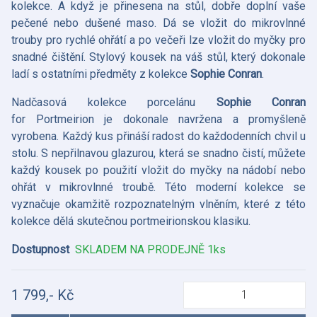
kolekce. A když je přinesena na stůl, dobře doplní vaše
pečené nebo dušené maso. Dá se vložit do mikrovlnné
trouby pro rychlé ohřátí a po večeři lze vložit do myčky pro
snadné čištění. Stylový kousek na váš stůl, který dokonale
ladí s ostatními předměty z kolekce
Sophie Conran
.
Nadčasová kolekce porcelánu
Sophie Conran
for Portmeirion je dokonale navržena a promyšleně
vyrobena. Každý kus přináší radost do každodenních chvil u
stolu. S nepřilnavou glazurou, která se snadno čistí, můžete
každý kousek po použití vložit do myčky na nádobí nebo
ohřát v mikrovlnné troubě. Této moderní kolekce se
vyznačuje okamžitě rozpoznatelným vlněním, které z této
kolekce dělá skutečnou portmeirionskou klasiku.
Dostupnost
SKLADEM NA PRODEJNĚ 1ks
1 799,- Kč