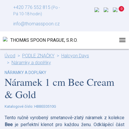
+420 776 552 815
(Po -
Pá 10-18 hodin)
info@thomasspoon.cz
Úvod
PODLE ZNAČKY
Halcyon Days
Náramky a doplňky
NÁRAMKY A DOPLŇKY
Náramek 1 cm Bee Cream
& Gold
Katalogové číslo: HBBEE0510G
Tento ručně vyrobený smetanově-zlatý náramek z kolekce
Bee
je perfektní klenot pro každou ženu. Odklápěcí část