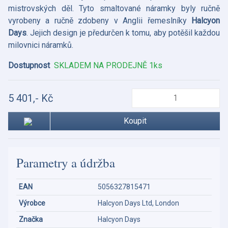
mistrovských děl. Tyto smaltované náramky byly ručně
vyrobeny a ručně zdobeny v Anglii řemeslníky
Halcyon
Days
. Jejich design je předurčen k tomu, aby potěšil každou
milovnici náramků.
Dostupnost
SKLADEM NA PRODEJNĚ 1ks
5 401,- Kč
Koupit
Parametry a údržba
EAN
5056327815471
Výrobce
Halcyon Days Ltd, London
Značka
Halcyon Days