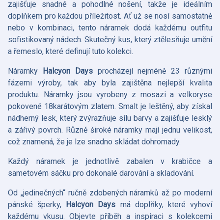
zajišťuje snadné a pohodlné nošení, takže je ideálním
doplňkem pro každou příležitost. Ať už se nosí samostatně
nebo v kombinaci, tento náramek dodá každému outfitu
sofistikovaný nádech. Skutečný kus, který ztělesňuje umění
a řemeslo, které definují tuto kolekci.
Náramky
Halcyon Days
procházejí nejméně 23 různými
fázemi výroby, tak aby byla zajištěna nejlepší kvalita
produktu. Náramky jsou vyrobeny z mosazi a velkoryse
pokovené 18karátovým zlatem. Smalt je leštěný, aby získal
nádherný lesk, který zvýrazňuje sílu barvy a zajišťuje lesklý
a zářivý povrch. Různě široké náramky mají jednu velikost,
což znamená, že je lze snadno skládat dohromady.
Každý náramek je jednotlivě zabalen v krabičce a
sametovém sáčku pro dokonalé darování a skladování.
Od „jedinečných“ ručně zdobených náramků až po moderní
pánské šperky,
Halcyon Days
má doplňky, které vyhoví
každému vkusu. Objevte příběh a inspiraci s kolekcemi