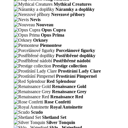
Mythical Creatures
Náramky a doplňky
Nerezové příbory
Nevis
Nouveau
Opus Cupra
Opus Prima
Orkney
Piemontese
Porcelánové figurky
Postříbřené doplňky
Postříbřené nádobí
Prestige collection
Prostírání Lady Clare
Prostírání Pimpernel
Red Splendour
Renaissance Gold
Renaissance Grey
Renaissance Red
Rose Confetti
Royal Antoinette
Scudo
Shetland Set
Silver Tonquin
Sklo - Waterford