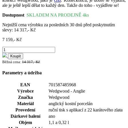
kolekcí Wedgwood, jako je
Gio
. Koneckonců, je dobré se vyjádřit,
ale je ještě lepší dělat to každý den. Takže do toho - vyjádřete se!
Dostupnost
SKLADEM NA PRODEJNĚ 4ks
Nejnižší cena výrobku za posledních 30 dnů před poskytnutím
slevy: 14 317,- Kč
7 159,- Kč
Koupit
Běžná cena:
14 317,- Kč
Parametry a údržba
EAN
701587485968
Výrobce
Wedgwood - Anglie
Značka
Wedgwood
Materiál
anglický kostní porcelán
Provedení
ruční tisk s aplikací z 22 karátového zlata
Dárkové balení
ano
Objem
1,1 a 0,32 l