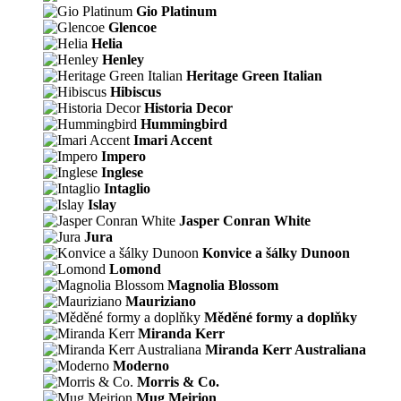
Gio Platinum
Glencoe
Helia
Henley
Heritage Green Italian
Hibiscus
Historia Decor
Hummingbird
Imari Accent
Impero
Inglese
Intaglio
Islay
Jasper Conran White
Jura
Konvice a šálky Dunoon
Lomond
Magnolia Blossom
Mauriziano
Měděné formy a doplňky
Miranda Kerr
Miranda Kerr Australiana
Moderno
Morris & Co.
Mug Meirion