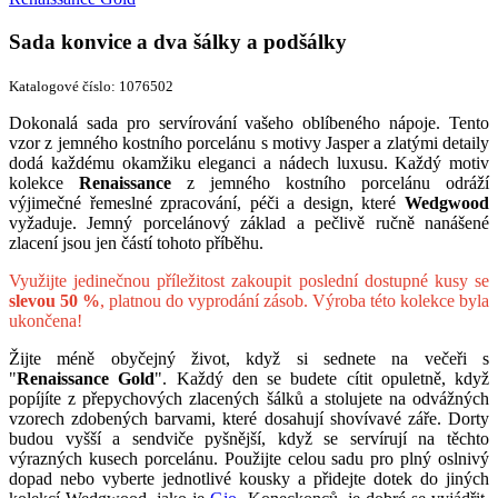
Sada konvice a dva šálky a podšálky
Katalogové číslo: 1076502
Dokonalá sada pro servírování vašeho oblíbeného nápoje. Tento
vzor z jemného kostního porcelánu s motivy Jasper a zlatými detaily
dodá každému okamžiku eleganci a nádech luxusu. Každý motiv
kolekce
Renaissance
z jemného kostního porcelánu odráží
výjimečné řemeslné zpracování, péči a design, které
Wedgwood
vyžaduje. Jemný porcelánový základ a pečlivě ručně nanášené
zlacení jsou jen částí tohoto příběhu.
Využijte jedinečnou příležitost zakoupit poslední dostupné kusy se
slevou 50 %
, platnou do vyprodání zásob. Výroba této kolekce byla
ukončena!
Žijte méně obyčejný život, když si sednete na večeři s
"
Renaissance Gold
". Každý den se budete cítit opuletně, když
popíjíte z přepychových zlacených šálků a stolujete na odvážných
vzorech zdobených barvami, které dosahují shovívavé záře. Dorty
budou vyšší a sendviče pyšnější, když se servírují na těchto
výrazných kusech porcelánu. Použijte celou sadu pro plný oslnivý
dopad nebo vyberte jednotlivé kousky a přidejte dotek do jiných