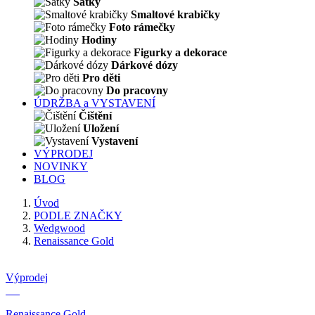
Šátky
Smaltové krabičky
Foto rámečky
Hodiny
Figurky a dekorace
Dárkové dózy
Pro děti
Do pracovny
ÚDRŽBA a VYSTAVENÍ
Čištění
Uložení
Vystavení
VÝPRODEJ
NOVINKY
BLOG
Úvod
PODLE ZNAČKY
Wedgwood
Renaissance Gold
Výprodej
Renaissance Gold