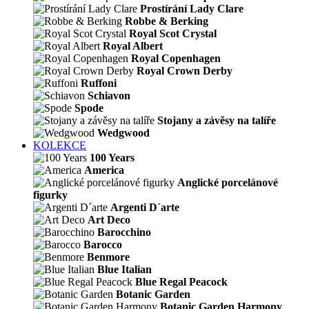
Prostírání Lady Clare
Robbe & Berking
Royal Scot Crystal
Royal Albert
Royal Copenhagen
Royal Crown Derby
Ruffoni
Schiavon
Spode
Stojany a závěsy na talíře
Wedgwood
KOLEKCE
100 Years
America
Anglické porcelánové
figurky
Argenti D´arte
Art Deco
Barocchino
Barocco
Benmore
Blue Italian
Blue Regal Peacock
Botanic Garden
Botanic Garden Harmony