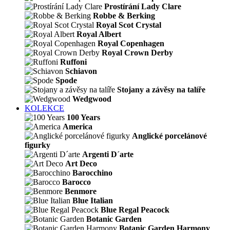
Prostírání Lady Clare
Robbe & Berking
Royal Scot Crystal
Royal Albert
Royal Copenhagen
Royal Crown Derby
Ruffoni
Schiavon
Spode
Stojany a závěsy na talíře
Wedgwood
KOLEKCE
100 Years
America
Anglické porcelánové
figurky
Argenti D´arte
Art Deco
Barocchino
Barocco
Benmore
Blue Italian
Blue Regal Peacock
Botanic Garden
Botanic Garden Harmony