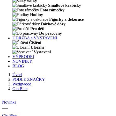
Šátky
Smaltové krabičky
Foto rámečky
Hodiny
Figurky a dekorace
Dárkové dózy
Pro děti
Do pracovny
ÚDRŽBA a VYSTAVENÍ
Čištění
Uložení
Vystavení
VÝPRODEJ
NOVINKY
BLOG
Úvod
PODLE ZNAČKY
Wedgwood
Gio Blue
Novinka
Gio Blue