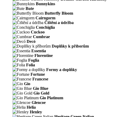
Bunnykins
Bute
Butterfly Bloom
Cairngorm
Čištění a údržba
Conchiglia
Cuckoo
Cumbrae
Decó
Doplňky k příborům
Essentia
Florentine
Foglia
Folia
Formy a doplňky
Fortune
Francese
Gio
Gio Blue
Gio Gold
Gio Platinum
Glencoe
Helia
Henley
Heritage Green Italian