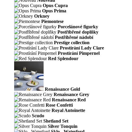
Nouveau
Opus Cupra
Opus Prima
Orkney
Piemontese
Porcelánové figurky
Postříbřené doplňky
Postříbřené nádobí
Prestige collection
Prostírání Lady Clare
Prostírání Pimpernel
Red Splendour
Renaissance Gold
Renaissance Grey
Renaissance Red
Rose Confetti
Royal Antoinette
Scudo
Shetland Set
Silver Tonquin
Sklo - Waterford