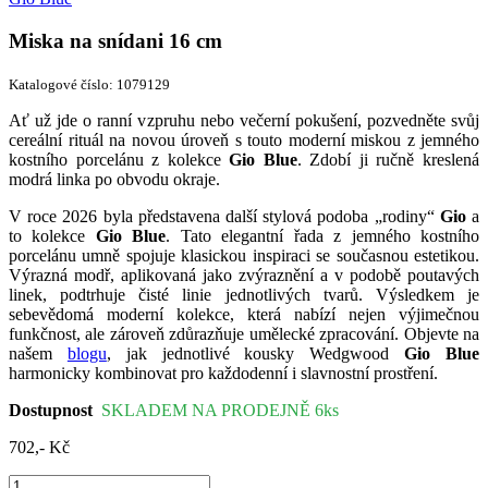
Miska na snídani 16 cm
Katalogové číslo: 1079129
Ať už jde o ranní vzpruhu nebo večerní pokušení, pozvedněte svůj
cereální rituál na novou úroveň s touto moderní miskou z jemného
kostního porcelánu z kolekce
Gio Blue
. Zdobí ji ručně kreslená
modrá linka po obvodu okraje.
V roce 2026 byla představena další stylová podoba „rodiny“
Gio
a
to kolekce
Gio Blue
. Tato elegantní řada z jemného kostního
porcelánu umně spojuje klasickou inspiraci se současnou estetikou.
Výrazná modř, aplikovaná jako zvýraznění a v podobě poutavých
linek, podtrhuje čisté linie jednotlivých tvarů. Výsledkem je
sebevědomá moderní kolekce, která nabízí nejen výjimečnou
funkčnost, ale zároveň zdůrazňuje umělecké zpracování. Objevte na
našem
blogu
, jak jednotlivé kousky Wedgwood
Gio Blue
harmonicky kombinovat pro každodenní i slavnostní prostření.
Dostupnost
SKLADEM NA PRODEJNĚ 6ks
702,- Kč