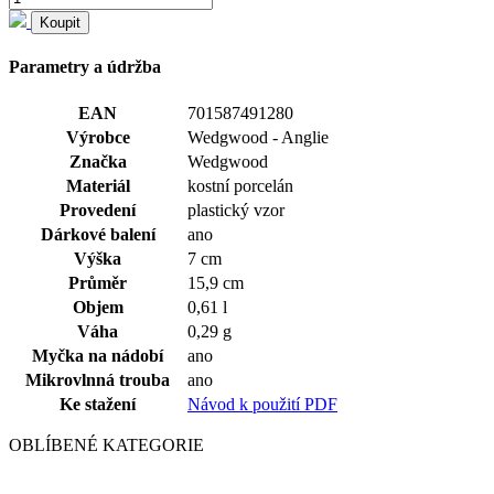
Koupit
Parametry a údržba
EAN
701587491280
Výrobce
Wedgwood - Anglie
Značka
Wedgwood
Materiál
kostní porcelán
Provedení
plastický vzor
Dárkové balení
ano
Výška
7 cm
Průměr
15,9 cm
Objem
0,61 l
Váha
0,29 g
Myčka na nádobí
ano
Mikrovlnná trouba
ano
Ke stažení
Návod k použití PDF
OBLÍBENÉ KATEGORIE