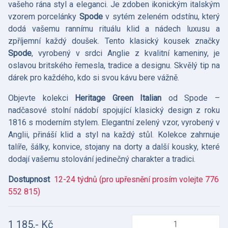
vašeho rána styl a eleganci. Je zdoben ikonickým italským
vzorem porcelánky
Spode
v sytém zeleném odstínu, který
dodá vašemu rannímu rituálu klid a nádech luxusu a
zpříjemní každý doušek. Tento klasický kousek značky
Spode
, vyrobený v srdci Anglie z kvalitní kameniny, je
oslavou britského řemesla, tradice a designu. Skvělý tip na
dárek pro každého, kdo si svou kávu bere vážně.
Objevte kolekci
Heritage Green Italian
od Spode –
nadčasové stolní nádobí spojující klasický design z roku
1816 s moderním stylem. Elegantní zelený vzor, vyrobený v
Anglii, přináší klid a styl na každý stůl. Kolekce zahrnuje
talíře, šálky, konvice, stojany na dorty a další kousky, které
dodají vašemu stolování jedinečný charakter a tradici.
Dostupnost
12-24 týdnů (pro upřesnění prosím volejte 776
552 815)
1 185,- Kč