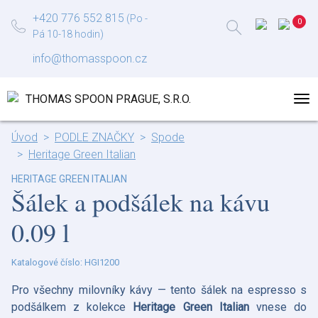
+420 776 552 815
(Po -
Pá 10-18 hodin)
info@thomasspoon.cz
Úvod
PODLE ZNAČKY
Spode
Heritage Green Italian
HERITAGE GREEN ITALIAN
Šálek a podšálek na kávu
0.09 l
Katalogové číslo: HGI1200
Pro všechny milovníky kávy — tento šálek na espresso s
podšálkem z kolekce
Heritage Green Italian
vnese do