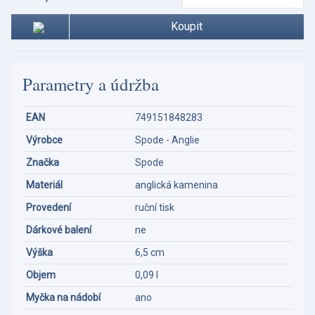
Koupit
Parametry a údržba
EAN
749151848283
Výrobce
Spode - Anglie
Značka
Spode
Materiál
anglická kamenina
Provedení
ruční tisk
Dárkové balení
ne
Výška
6,5 cm
Objem
0,09 l
Myčka na nádobí
ano