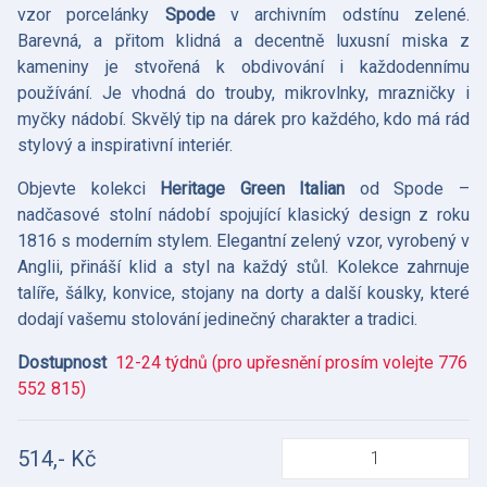
vzor porcelánky
Spode
v archivním odstínu zelené.
Barevná, a přitom klidná a decentně luxusní miska z
kameniny je stvořená k obdivování i každodennímu
používání. Je vhodná do trouby, mikrovlnky, mrazničky i
myčky nádobí. Skvělý tip na dárek pro každého, kdo má rád
stylový a inspirativní interiér.
Objevte kolekci
Heritage Green Italian
od Spode –
nadčasové stolní nádobí spojující klasický design z roku
1816 s moderním stylem. Elegantní zelený vzor, vyrobený v
Anglii, přináší klid a styl na každý stůl. Kolekce zahrnuje
talíře, šálky, konvice, stojany na dorty a další kousky, které
dodají vašemu stolování jedinečný charakter a tradici.
Dostupnost
12-24 týdnů (pro upřesnění prosím volejte 776
552 815)
514,- Kč