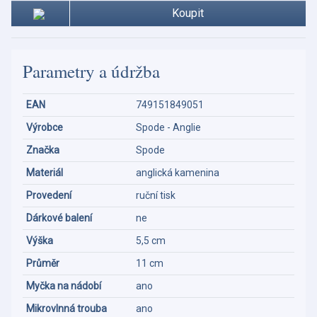
Koupit
Parametry a údržba
EAN
749151849051
Výrobce
Spode - Anglie
Značka
Spode
Materiál
anglická kamenina
Provedení
ruční tisk
Dárkové balení
ne
Výška
5,5 cm
Průměr
11 cm
Myčka na nádobí
ano
Mikrovlnná trouba
ano