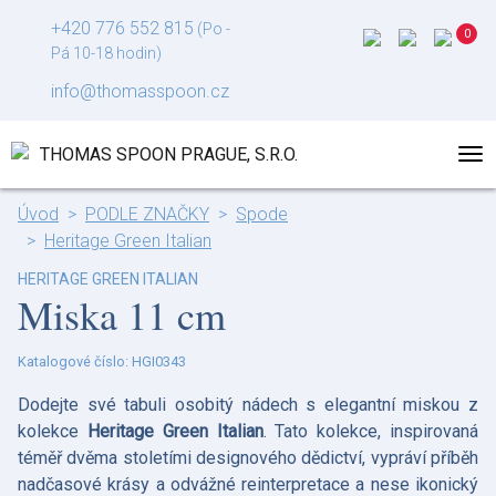
+420 776 552 815
(Po -
Pá 10-18 hodin)
info@thomasspoon.cz
Úvod
PODLE ZNAČKY
Spode
Heritage Green Italian
HERITAGE GREEN ITALIAN
Miska 11 cm
Katalogové číslo: HGI0343
Dodejte své tabuli osobitý nádech s elegantní miskou z
kolekce
Heritage Green Italian
. Tato kolekce, inspirovaná
téměř dvěma stoletími designového dědictví, vypráví příběh
nadčasové krásy a odvážné reinterpretace a nese ikonický