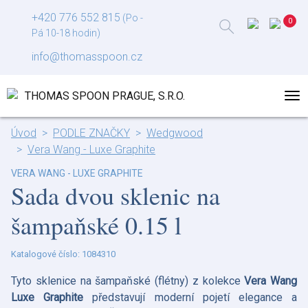
+420 776 552 815
(Po -
Pá 10-18 hodin)
info@thomasspoon.cz
Úvod
PODLE ZNAČKY
Wedgwood
Vera Wang - Luxe Graphite
VERA WANG - LUXE GRAPHITE
Sada dvou sklenic na
šampaňské 0.15 l
Katalogové číslo: 1084310
Tyto sklenice na šampaňské (flétny) z kolekce
Vera Wang
Luxe Graphite
představují moderní pojetí elegance a