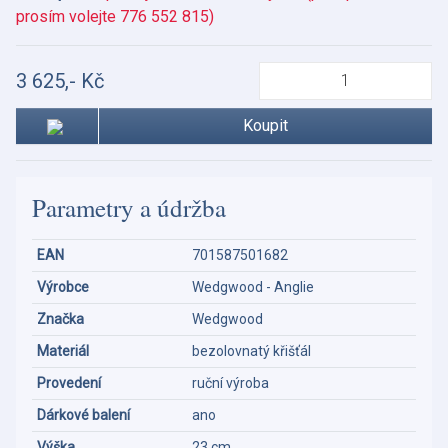
prosím volejte 776 552 815)
3 625,- Kč
Koupit
Parametry a údržba
EAN
701587501682
Výrobce
Wedgwood - Anglie
Značka
Wedgwood
Materiál
bezolovnatý křišťál
Provedení
ruční výroba
Dárkové balení
ano
Výška
23 cm