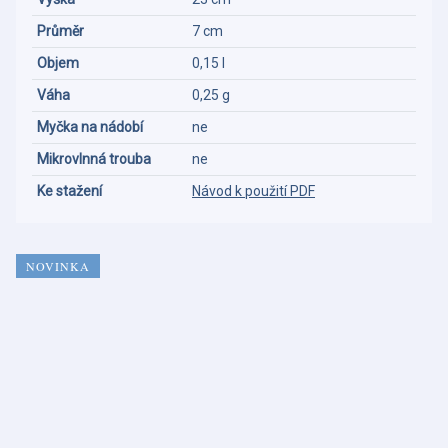
Průměr
7 cm
Objem
0,15 l
Váha
0,25 g
Myčka na nádobí
ne
Mikrovlnná trouba
ne
Ke stažení
Návod k použití PDF
NOVINKA