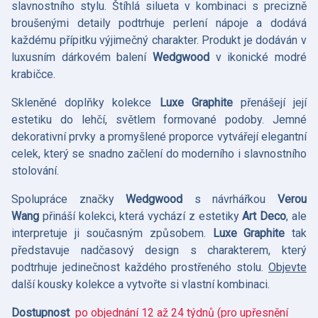
slavnostního stylu. Štíhlá silueta v kombinaci s precizně
broušenými detaily podtrhuje perlení nápoje a dodává
každému přípitku výjimečný charakter. Produkt je dodáván v
luxusním dárkovém balení
Wedgwood
v ikonické modré
krabičce.
Skleněné doplňky kolekce
Luxe Graphite
přenášejí její
estetiku do lehčí, světlem formované podoby. Jemné
dekorativní prvky a promyšlené proporce vytvářejí elegantní
celek, který se snadno začlení do moderního i slavnostního
stolování.
Spolupráce značky
Wedgwood
s návrhářkou
Verou
Wang
přináší kolekci, která vychází z estetiky
Art Deco
, ale
interpretuje ji současným způsobem.
Luxe Graphite
tak
představuje nadčasový design s charakterem, který
podtrhuje jedinečnost každého prostřeného stolu.
Objevte
další kousky kolekce a vytvořte si vlastní kombinaci.
Dostupnost
po objednání 12 až 24 týdnů (pro upřesnění