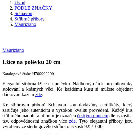
Úvod
PODLE ZNAČKY
Schiavon
Stříbrné příbory
Mauriziano
Mauriziano
Lžíce na polévku 20 cm
Katalogové číslo: H700002200
Elegantní stříbrná lžíce na polévku. Nádherný dárek pro milovníky
stolování a krásných věcí. Ke každému kusu si můžete objednat
dárkovou kazetu
zde
.
Ke stříbrným příborů Schiavon jsou dodávány certifikáty, který
zaručuje jeho autenticitu a vysokou kvalitu provedení. Každý kus
stříbrného nádobí a příborů je označen
českým puncem
dle ryzosti a
tzv. odpovědnostní značkou více
zde
. Tyto elegantní příbory jsou
vyrobeny ze sterlingového stříbra o ryzosti 925/1000.