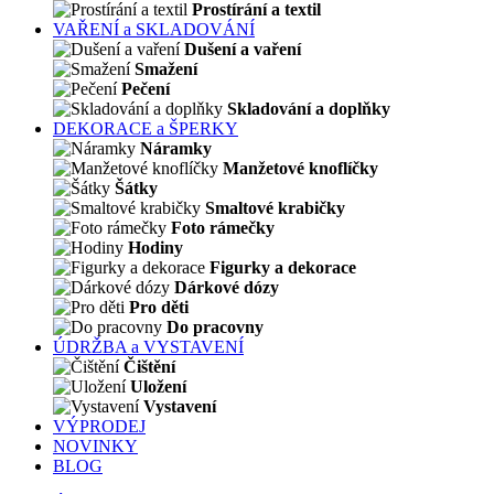
Prostírání a textil
VAŘENÍ a SKLADOVÁNÍ
Dušení a vaření
Smažení
Pečení
Skladování a doplňky
DEKORACE a ŠPERKY
Náramky
Manžetové knoflíčky
Šátky
Smaltové krabičky
Foto rámečky
Hodiny
Figurky a dekorace
Dárkové dózy
Pro děti
Do pracovny
ÚDRŽBA a VYSTAVENÍ
Čištění
Uložení
Vystavení
VÝPRODEJ
NOVINKY
BLOG