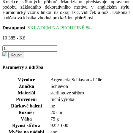
Kolekce stříbrných příborů Mauriziano představuje upravenou
podobu základního dekorativního motivu v anglickém stylu.
Harmonický vzor s linkou na okraji lžic, vidliček a noži. Dokonalá
nadčasová klasika vhodná pro každou příležitost.
Dostupnost
SKLADEM NA PRODEJNĚ 8ks
10 385,- Kč
Koupit
Parametry a údržba
Výrobce
Argenteria Schiavon - Itálie
Značka
Schiavon
Materiál
sterlingové stříbro
Provedení
ruční výroba
Dárkové balení
ne
Rozměr
20 cm
Váha
75 g
Ryzost stříbra
925/1000
Myčka na nádobí
ano