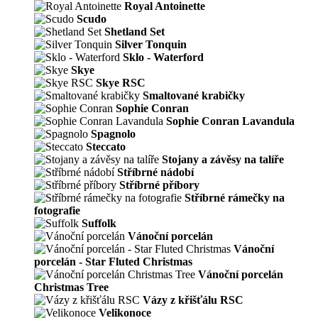
Royal Antoinette
Scudo
Shetland Set
Silver Tonquin
Sklo - Waterford
Skye
Skye RSC
Smaltované krabičky
Sophie Conran
Sophie Conran Lavandula
Spagnolo
Steccato
Stojany a závěsy na talíře
Stříbrné nádobí
Stříbrné příbory
Stříbrné rámečky na
fotografie
Suffolk
Vánoční porcelán
Vánoční
porcelán - Star Fluted Christmas
Vánoční porcelán
Christmas Tree
Vázy z křišťálu RSC
Velikonoce