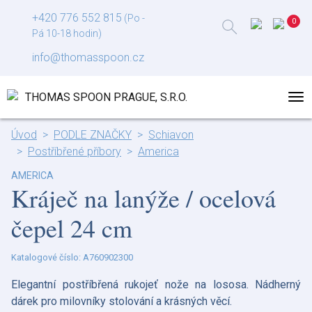
+420 776 552 815
(Po -
Pá 10-18 hodin)
info@thomasspoon.cz
Úvod
PODLE ZNAČKY
Schiavon
Postříbřené příbory
America
AMERICA
Kráječ na lanýže / ocelová
čepel 24 cm
Katalogové číslo: A760902300
Elegantní postříbřená rukojeť nože na lososa. Nádherný
dárek pro milovníky stolování a krásných věcí.