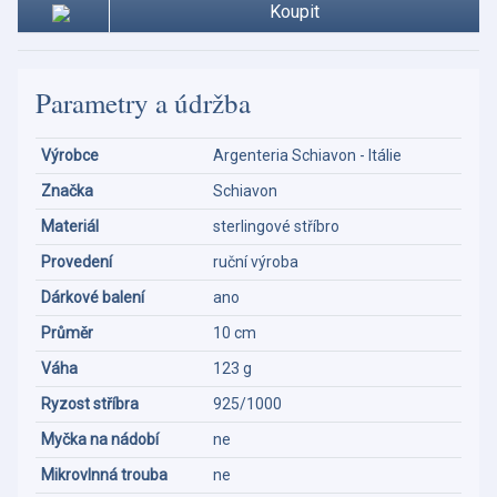
Koupit
Parametry a údržba
Výrobce
Argenteria Schiavon - Itálie
Značka
Schiavon
Materiál
sterlingové stříbro
Provedení
ruční výroba
Dárkové balení
ano
Průměr
10 cm
Váha
123 g
Ryzost stříbra
925/1000
Myčka na nádobí
ne
Mikrovlnná trouba
ne