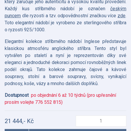
který zaručuje jeho autenticitu a vysokou kvalitu provedení.
Každý kus stříbrného nádobí je označen
českým
puncem
dle ryzosti a tzv. odpovědnostní značkou více
zde
.
Toto elegantní nádobí je vyrobeno ze sterlingového stříbra
o ryzosti 925/1000.
Elegantní kolekce stříbrného nádobí Inglese představuje
klasickou atmosféru anglického stříbra. Tento styl byl
vytvářen po staletí a nyní je reprezentován díky své
eleganci a jednoduché dekoraci pomocí rovnoběžných linek
podél okrajů. Tato kolekce zahrnuje čajové a kávové
soupravy, stolní a barové soupravy, svícny, vynikající
podnosy, koše, vázy a mnoho dalších doplňků.
Dostupnost
po objednání 6 až 10 týdnů (pro upřesnění
prosím volejte 776 552 815)
21 444,- Kč