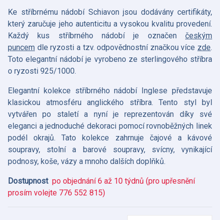
Ke stříbrnému nádobí Schiavon jsou dodávány certifikáty,
který zaručuje jeho autenticitu a vysokou kvalitu provedení.
Každý kus stříbrného nádobí je označen
českým
puncem
dle ryzosti a tzv. odpovědnostní značkou více
zde
.
Toto elegantní nádobí je vyrobeno ze sterlingového stříbra
o ryzosti 925/1000.
Elegantní kolekce stříbrného nádobí Inglese představuje
klasickou atmosféru anglického stříbra. Tento styl byl
vytvářen po staletí a nyní je reprezentován díky své
eleganci a jednoduché dekoraci pomocí rovnoběžných linek
podél okrajů. Tato kolekce zahrnuje čajové a kávové
soupravy, stolní a barové soupravy, svícny, vynikající
podnosy, koše, vázy a mnoho dalších doplňků.
Dostupnost
po objednání 6 až 10 týdnů (pro upřesnění
prosím volejte 776 552 815)