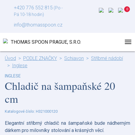
+420 776 552 815
(Po -
Pá 10-18 hodin)
info@thomasspoon.cz
Úvod
PODLE ZNAČKY
Schiavon
Stříbrné nádobí
Inglese
INGLESE
Chladič na šampaňské 20
cm
Katalogové číslo: H321000120
Elegantní stříbrný chladič na šampaňské bude nádherným
dárkem pro milovníky stolování a krásných věcí.