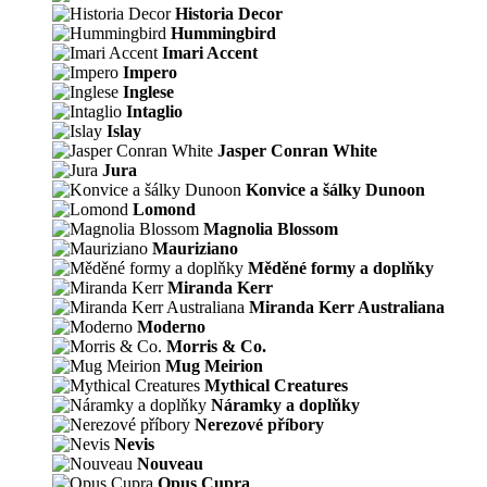
Historia Decor
Hummingbird
Imari Accent
Impero
Inglese
Intaglio
Islay
Jasper Conran White
Jura
Konvice a šálky Dunoon
Lomond
Magnolia Blossom
Mauriziano
Měděné formy a doplňky
Miranda Kerr
Miranda Kerr Australiana
Moderno
Morris & Co.
Mug Meirion
Mythical Creatures
Náramky a doplňky
Nerezové příbory
Nevis
Nouveau
Opus Cupra