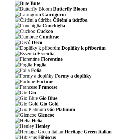
Bute
Butterfly Bloom
Cairngorm
Čištění a údržba
Conchiglia
Cuckoo
Cumbrae
Decó
Doplňky k příborům
Essentia
Florentine
Foglia
Folia
Formy a doplňky
Fortune
Francese
Gio
Gio Blue
Gio Gold
Gio Platinum
Glencoe
Helia
Henley
Heritage Green Italian
Hibiscus