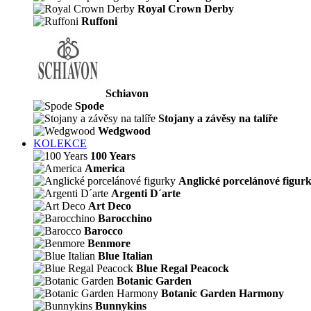
Royal Crown Derby
Ruffoni
Schiavon
Spode
Stojany a závěsy na talíře
Wedgwood
KOLEKCE
100 Years
America
Anglické porcelánové figur
Argenti D´arte
Art Deco
Barocchino
Barocco
Benmore
Blue Italian
Blue Regal Peacock
Botanic Garden
Botanic Garden Harmony
Bunnykins