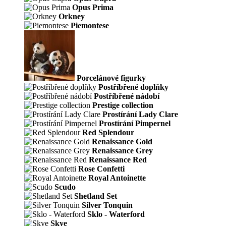
Opus Prima
Orkney
Piemontese
Porcelánové figurky
Postříbřené doplňky
Postříbřené nádobí
Prestige collection
Prostírání Lady Clare
Prostírání Pimpernel
Red Splendour
Renaissance Gold
Renaissance Grey
Renaissance Red
Rose Confetti
Royal Antoinette
Scudo
Shetland Set
Silver Tonquin
Sklo - Waterford
Skye