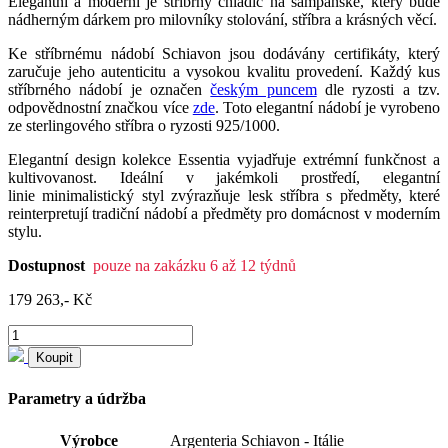
Elegantní a moderní je stříbrný chladič na šampaňské, který bude
nádherným dárkem pro milovníky stolování, stříbra a krásných věcí.
Ke stříbrnému nádobí Schiavon jsou dodávány certifikáty, který
zaručuje jeho autenticitu a vysokou kvalitu provedení. Každý kus
stříbrného nádobí je označen
českým puncem
dle ryzosti a tzv.
odpovědnostní značkou více
zde
. Toto elegantní nádobí je vyrobeno
ze sterlingového stříbra o ryzosti 925/1000.
Elegantní design kolekce Essentia
vyjadřuje extrémní funkčnost a
kultivovanost.
Ideální v jakémkoli prostředí, elegantní
linie
minimalistický styl zvýrazňuje lesk stříbra s předměty, které
reinterpretují tradiční
nádobí a předměty pro domácnost v moderním
stylu.
Dostupnost
pouze na zakázku 6 až 12 týdnů
179 263,- Kč
Koupit
Parametry a údržba
Výrobce
Argenteria Schiavon - Itálie