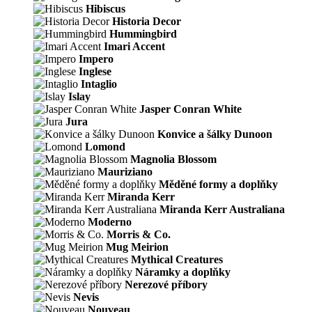
Hibiscus
Historia Decor
Hummingbird
Imari Accent
Impero
Inglese
Intaglio
Islay
Jasper Conran White
Jura
Konvice a šálky Dunoon
Lomond
Magnolia Blossom
Mauriziano
Měděné formy a doplňky
Miranda Kerr
Miranda Kerr Australiana
Moderno
Morris & Co.
Mug Meirion
Mythical Creatures
Náramky a doplňky
Nerezové příbory
Nevis
Nouveau