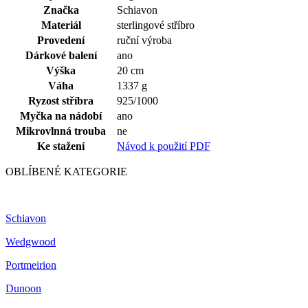
Značka
Schiavon
Materiál
sterlingové stříbro
Provedení
ruční výroba
Dárkové balení
ano
Výška
20 cm
Váha
1337 g
Ryzost stříbra
925/1000
Myčka na nádobí
ano
Mikrovlnná trouba
ne
Ke stažení
Návod k použití PDF
OBLÍBENÉ KATEGORIE
Schiavon
Wedgwood
Portmeirion
Dunoon