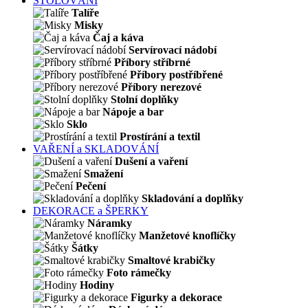
STOLOVÁNÍ
Talíře
Misky
Čaj a káva
Servírovací nádobí
Příbory stříbrné
Příbory postříbřené
Příbory nerezové
Stolní doplňky
Nápoje a bar
Sklo
Prostírání a textil
VAŘENÍ a SKLADOVÁNÍ
Dušení a vaření
Smažení
Pečení
Skladování a doplňky
DEKORACE a ŠPERKY
Náramky
Manžetové knoflíčky
Šátky
Smaltové krabičky
Foto rámečky
Hodiny
Figurky a dekorace