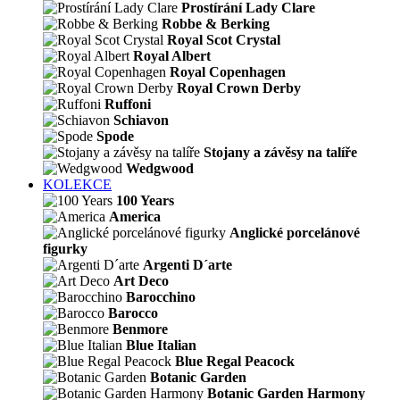
Prostírání Lady Clare
Robbe & Berking
Royal Scot Crystal
Royal Albert
Royal Copenhagen
Royal Crown Derby
Ruffoni
Schiavon
Spode
Stojany a závěsy na talíře
Wedgwood
KOLEKCE
100 Years
America
Anglické porcelánové
figurky
Argenti D´arte
Art Deco
Barocchino
Barocco
Benmore
Blue Italian
Blue Regal Peacock
Botanic Garden
Botanic Garden Harmony