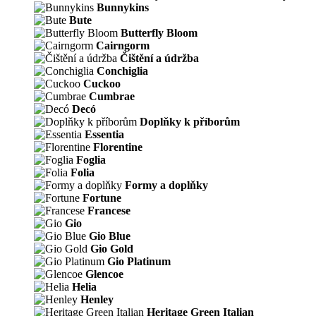
Bunnykins
Bute
Butterfly Bloom
Cairngorm
Čištění a údržba
Conchiglia
Cuckoo
Cumbrae
Decó
Doplňky k příborům
Essentia
Florentine
Foglia
Folia
Formy a doplňky
Fortune
Francese
Gio
Gio Blue
Gio Gold
Gio Platinum
Glencoe
Helia
Henley
Heritage Green Italian