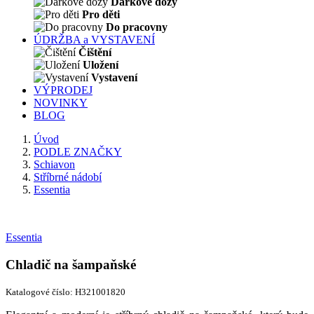
Dárkové dózy
Pro děti
Do pracovny
ÚDRŽBA a VYSTAVENÍ
Čištění
Uložení
Vystavení
VÝPRODEJ
NOVINKY
BLOG
Úvod
PODLE ZNAČKY
Schiavon
Stříbrné nádobí
Essentia
Essentia
Chladič na šampaňské
Katalogové číslo: H321001820