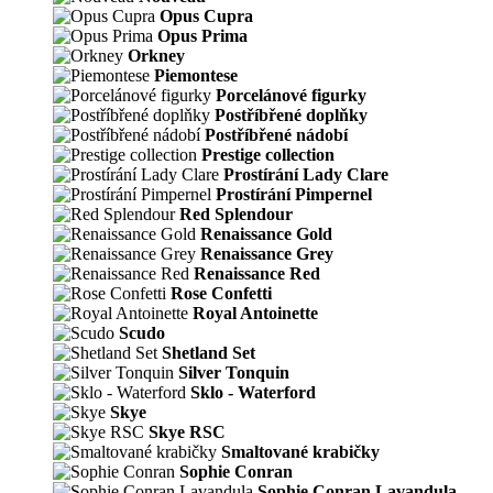
Opus Cupra
Opus Prima
Orkney
Piemontese
Porcelánové figurky
Postříbřené doplňky
Postříbřené nádobí
Prestige collection
Prostírání Lady Clare
Prostírání Pimpernel
Red Splendour
Renaissance Gold
Renaissance Grey
Renaissance Red
Rose Confetti
Royal Antoinette
Scudo
Shetland Set
Silver Tonquin
Sklo - Waterford
Skye
Skye RSC
Smaltované krabičky
Sophie Conran
Sophie Conran Lavandula