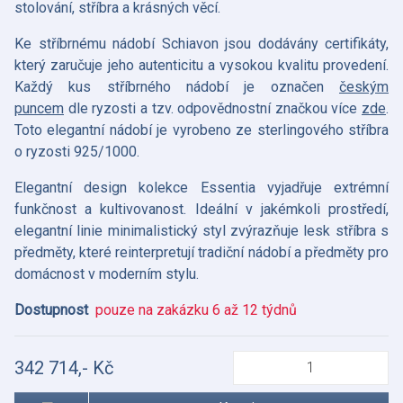
stolování, stříbra a krásných věcí.
Ke stříbrnému nádobí Schiavon jsou dodávány certifikáty,
který zaručuje jeho autenticitu a vysokou kvalitu provedení.
Každý kus stříbrného nádobí je označen
českým
puncem
dle ryzosti a tzv. odpovědnostní značkou více
zde
.
Toto elegantní nádobí je vyrobeno ze sterlingového stříbra
o ryzosti 925/1000.
Elegantní design kolekce Essentia
vyjadřuje extrémní
funkčnost a kultivovanost.
Ideální v jakémkoli prostředí,
elegantní linie
minimalistický styl zvýrazňuje lesk stříbra s
předměty, které reinterpretují tradiční
nádobí a předměty pro
domácnost v moderním stylu.
Dostupnost
pouze na zakázku 6 až 12 týdnů
342 714,- Kč