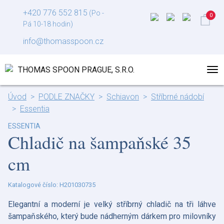
+420 776 552 815
(Po -
Pá 10-18 hodin)
info@thomasspoon.cz
Úvod
PODLE ZNAČKY
Schiavon
Stříbrné nádobí
Essentia
ESSENTIA
Chladič na šampaňské 35
cm
Katalogové číslo: H201030735
Elegantní a moderní je velký stříbrný chladič na tři láhve
šampaňského, který bude nádherným dárkem pro milovníky