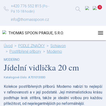
+420 776 552 815
(Po -
Pá 10-18 hodin)
info@thomasspoon.cz
Úvod
PODLE ZNAČKY
Schiavon
Postříbřené příbory
Moderno
MODERNO
Jídelní vidlička 20 cm
Katalogové číslo: A701013000
Kolekce postříbřených příborů Moderno nabízí to nejlepší
v rafinovanosti a v její podstatě. Její minimalistickou krásu
podtrhuje lesk stříbra, takže je ideální volbou pro každou
příležitost, od nejelegantnějších po neformálnější.