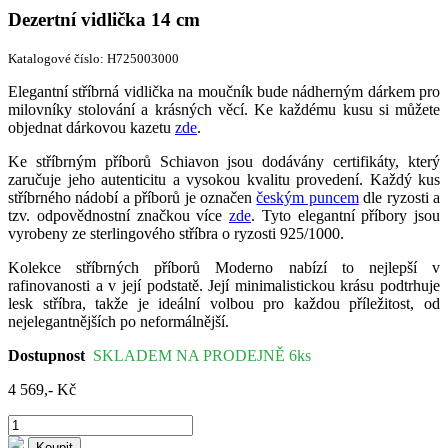
Dezertní vidlička 14 cm
Katalogové číslo: H725003000
Elegantní stříbrná vidlička na moučník bude nádherným dárkem pro
milovníky stolování a krásných věcí. Ke každému kusu si můžete
objednat dárkovou kazetu
zde
.
Ke stříbrným příborů Schiavon jsou dodávány certifikáty, který
zaručuje jeho autenticitu a vysokou kvalitu provedení. Každý kus
stříbrného nádobí a příborů je označen
českým puncem
dle ryzosti a
tzv. odpovědnostní značkou více
zde
. Tyto elegantní příbory jsou
vyrobeny ze sterlingového stříbra o ryzosti 925/1000.
Kolekce stříbrných příborů Moderno nabízí to nejlepší v
rafinovanosti a v její podstatě. Její minimalistickou krásu podtrhuje
lesk stříbra, takže je ideální volbou pro každou příležitost, od
nejelegantnějších po neformálnější.
Dostupnost
SKLADEM NA PRODEJNĚ 6ks
4 569,- Kč
Koupit