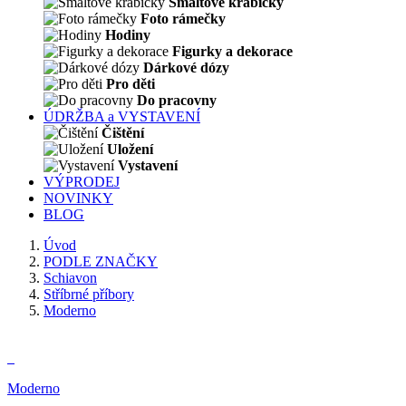
Smaltové krabičky
Foto rámečky
Hodiny
Figurky a dekorace
Dárkové dózy
Pro děti
Do pracovny
ÚDRŽBA a VYSTAVENÍ
Čištění
Uložení
Vystavení
VÝPRODEJ
NOVINKY
BLOG
Úvod
PODLE ZNAČKY
Schiavon
Stříbrné příbory
Moderno
Moderno