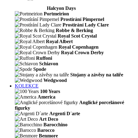
Halcyon Days
Portmeirion
Prostírání Pimpernel
Prostírání Lady Clare
Robbe & Berking
Royal Scot Crystal
Royal Albert
Royal Copenhagen
Royal Crown Derby
Ruffoni
Schiavon
Spode
Stojany a závěsy na talíře
Wedgwood
KOLEKCE
100 Years
America
Anglické porcelánové
figurky
Argenti D´arte
Art Deco
Barocchino
Barocco
Benmore