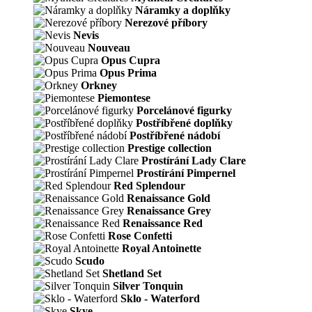
Náramky a doplňky
Nerezové příbory
Nevis
Nouveau
Opus Cupra
Opus Prima
Orkney
Piemontese
Porcelánové figurky
Postříbřené doplňky
Postříbřené nádobí
Prestige collection
Prostírání Lady Clare
Prostírání Pimpernel
Red Splendour
Renaissance Gold
Renaissance Grey
Renaissance Red
Rose Confetti
Royal Antoinette
Scudo
Shetland Set
Silver Tonquin
Sklo - Waterford
Skye