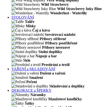
Vera Wang doplňky
Wild Strawberry
Wild Strawberry Inky Blue
Wonderlust - Waterlily
STOLOVÁNÍ
Talíře
Misky
Čaj a káva
Servírovací nádobí
Příbory stříbrné
Příbory postříbřené
Příbory nerezové
Stolní doplňky
Nápoje a bar
Sklo
Prostírání a textil
VAŘENÍ a SKLADOVÁNÍ
Dušení a vaření
Smažení
Pečení
Skladování a doplňky
DEKORACE a ŠPERKY
Náramky
Manžetové knoflíčky
Šátky