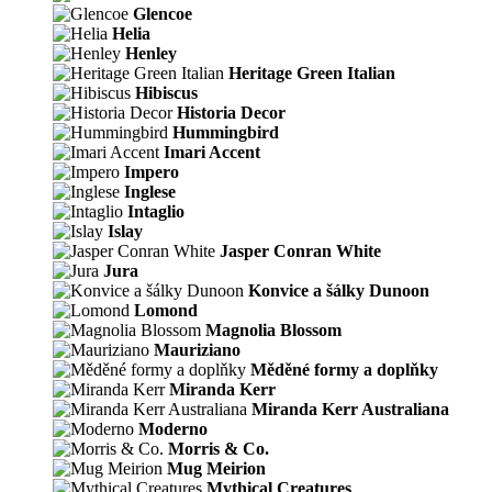
Glencoe
Helia
Henley
Heritage Green Italian
Hibiscus
Historia Decor
Hummingbird
Imari Accent
Impero
Inglese
Intaglio
Islay
Jasper Conran White
Jura
Konvice a šálky Dunoon
Lomond
Magnolia Blossom
Mauriziano
Měděné formy a doplňky
Miranda Kerr
Miranda Kerr Australiana
Moderno
Morris & Co.
Mug Meirion
Mythical Creatures