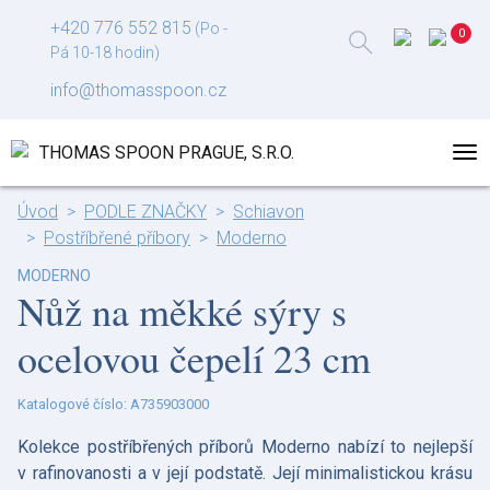
+420 776 552 815
(Po -
Pá 10-18 hodin)
info@thomasspoon.cz
Úvod
PODLE ZNAČKY
Schiavon
Postříbřené příbory
Moderno
MODERNO
Nůž na měkké sýry s
ocelovou čepelí 23 cm
Katalogové číslo: A735903000
Kolekce postříbřených příborů Moderno nabízí to nejlepší
v rafinovanosti a v její podstatě. Její minimalistickou krásu