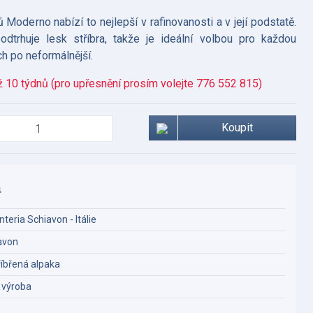
 Moderno nabízí to nejlepší v rafinovanosti a v její podstatě.
podtrhuje lesk stříbra, takže je ideální volbou pro každou
ch po neformálnější.
ž 10 týdnů (pro upřesnění prosím volejte 776 552 815)
Koupit
a
teria Schiavon - Itálie
avon
říbřená alpaka
í výroba