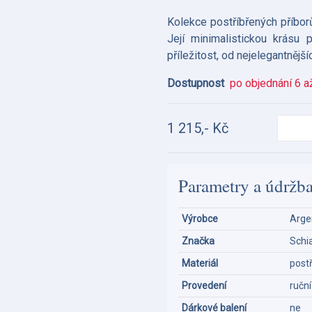
Kolekce postříbřených příborů
Její minimalistickou krásu 
příležitost, od nejelegantnější
Dostupnost
po objednání 6 a
1 215,- Kč
Parametry a údržb
Výrobce
Argen
Značka
Schi
Materiál
post
Provedení
ručn
Dárkové balení
ne