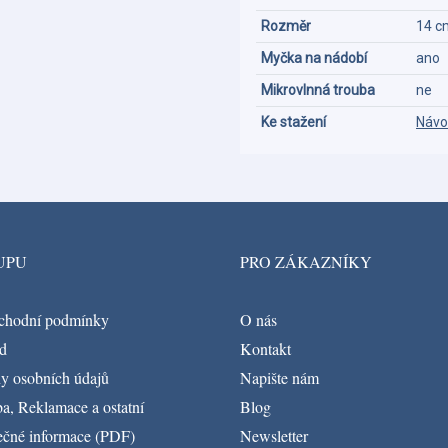
Rozměr
14 c
Myčka na nádobí
ano
Mikrovlnná trouba
ne
Ke stažení
Návo
UPU
PRO ZÁKAZNÍKY
chodní podmínky
O nás
d
Kontakt
y osobních údajů
Napište nám
a, Reklamace a ostatní
Blog
ečné informace (PDF)
Newsletter