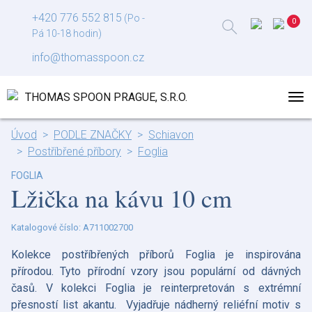
+420 776 552 815
(Po -
Pá 10-18 hodin)
info@thomasspoon.cz
Úvod
PODLE ZNAČKY
Schiavon
Postříbřené příbory
Foglia
FOGLIA
Lžička na kávu 10 cm
Katalogové číslo: A711002700
Kolekce postříbřených příborů Foglia je inspirována
přírodou. Tyto přírodní vzory jsou populární od dávných
časů. V kolekci Foglia je reinterpretován s extrémní
přesností list akantu. Vyjadřuje nádherný reliéfní motiv s