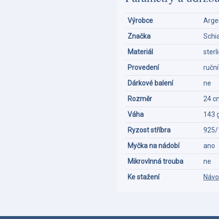
Výrobce
Argen
Značka
Schi
Materiál
sterl
Provedení
ručn
Dárkové balení
ne
Rozměr
24 c
Váha
143 
Ryzost stříbra
925/
Myčka na nádobí
ano
Mikrovlnná trouba
ne
Ke stažení
Návo