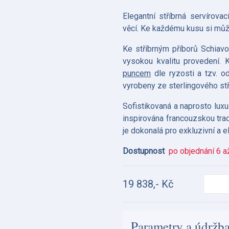
Elegantní stříbrná servírova
věcí. Ke každému kusu si mů
Ke stříbrným příborů Schiavon
vysokou kvalitu provedení. 
puncem
dle ryzosti a tzv. 
vyrobeny ze sterlingového stř
Sofistikovaná a naprosto luxu
inspirována francouzskou tra
je dokonalá pro exkluzivní a e
Dostupnost
po objednání 6 a
19 838,- Kč
Parametry a údržb