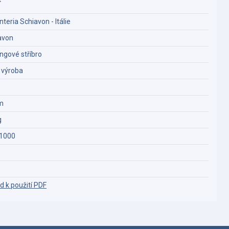
teria Schiavon - Itálie
avon
ingové stříbro
í výroba
m
g
1000
d k použití PDF