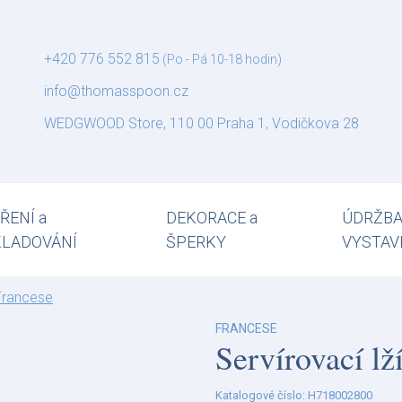
+420 776 552 815
(Po - Pá 10-18 hodin)
info@thomasspoon.cz
WEDGWOOD Store, 110 00 Praha 1, Vodičkova 28
ŘENÍ a
DEKORACE a
ÚDRŽBA
KLADOVÁNÍ
ŠPERKY
VYSTAV
Francese
FRANCESE
Servírovací lž
Katalogové číslo: H718002800