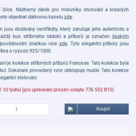
cí lžíce. Nádherný dárek pro milovníky stolování a krásných
žete objednat dárkovou kazetu
zde
.
 jsou dodávány certifikáty, který zaručuje jeho autenticitu a
Každý kus stříbrného nádobí a příborů je označen
českým
odpovědnostní značkou více
zde
. Tyto elegantní příbory jsou
íbra o ryzosti 925/1000.
sní je kolekce stříbrných příborů Francese. Tato kolekce byla
dicí. Dokonale provedený vzor obklopuje mušle. Tato kolekce
legantní stolování.
ž 10 týdnů (pro upřesnění prosím volejte 776 552 815)
Koupit
a