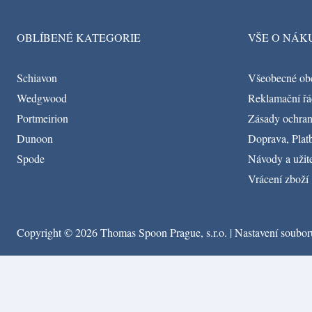
OBLÍBENÉ KATEGORIE
VŠE O NÁK
Schiavon
Všeobecné ob
Wedgwood
Reklamační řá
Portmeirion
Zásady ochran
Dunoon
Doprava, Platb
Spode
Návody a užit
Vrácení zboží
Copyright © 2026 Thomas Spoon Prague, s.r.o. |
Nastavení soubor