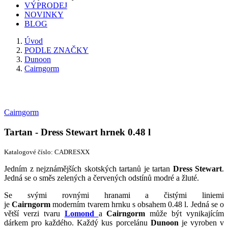
VÝPRODEJ
NOVINKY
BLOG
Úvod
PODLE ZNAČKY
Dunoon
Cairngorm
Cairngorm
Tartan - Dress Stewart hrnek 0.48 l
Katalogové číslo: CADRESXX
Jedním z nejznámějších skotských tartanů je tartan
Dress Stewart
.
Jedná se o směs zelených a červených odstínů modré a žluté.
Se svými rovnými hranami a čistými liniemi
je
Cairngorm
moderním tvarem hrnku s obsahem 0.48 l. Jedná se o
větší verzi tvaru
Lomond
a
Cairngorm
může být vynikajícím
dárkem pro každého. Každý kus porcelánu
Dunoon
je vyroben v