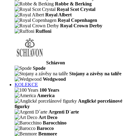
Robbe & Berking
Royal Scot Crystal
Royal Albert
Royal Copenhagen
Royal Crown Derby
Ruffoni
Schiavon
Spode
Stojany a závěsy na talíře
Wedgwood
KOLEKCE
100 Years
America
Anglické porcelánové
figurky
Argenti D´arte
Art Deco
Barocchino
Barocco
Benmore