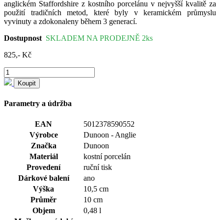
anglickém Staffordshire z kostního porcelánu v nejvyšší kvalitě za
použití tradičních metod, které byly v keramickém průmyslu
vyvinuty a zdokonaleny během 3 generací.
Dostupnost
SKLADEM NA PRODEJNĚ 2ks
825,- Kč
Koupit
Parametry a údržba
EAN
5012378590552
Výrobce
Dunoon - Anglie
Značka
Dunoon
Materiál
kostní porcelán
Provedení
ruční tisk
Dárkové balení
ano
Výška
10,5 cm
Průměr
10 cm
Objem
0,48 l