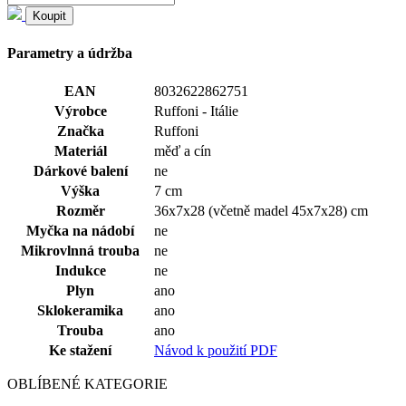
Koupit
Parametry a údržba
EAN
8032622862751
Výrobce
Ruffoni - Itálie
Značka
Ruffoni
Materiál
měď a cín
Dárkové balení
ne
Výška
7 cm
Rozměr
36x7x28 (včetně madel 45x7x28) cm
Myčka na nádobí
ne
Mikrovlnná trouba
ne
Indukce
ne
Plyn
ano
Sklokeramika
ano
Trouba
ano
Ke stažení
Návod k použití PDF
OBLÍBENÉ KATEGORIE