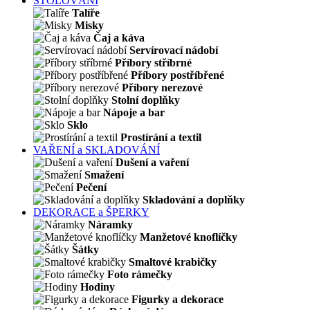
STOLOVÁNÍ
Talíře
Misky
Čaj a káva
Servírovací nádobí
Příbory stříbrné
Příbory postříbřené
Příbory nerezové
Stolní doplňky
Nápoje a bar
Sklo
Prostírání a textil
VAŘENÍ a SKLADOVÁNÍ
Dušení a vaření
Smažení
Pečení
Skladování a doplňky
DEKORACE a ŠPERKY
Náramky
Manžetové knoflíčky
Šátky
Smaltové krabičky
Foto rámečky
Hodiny
Figurky a dekorace