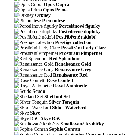
Opus Cupra
Opus Prima
Orkney
Piemontese
Porcelánové figurky
Postříbřené doplňky
Postříbřené nádobí
Prestige collection
Prostírání Lady Clare
Prostírání Pimpernel
Red Splendour
Renaissance Gold
Renaissance Grey
Renaissance Red
Rose Confetti
Royal Antoinette
Scudo
Shetland Set
Silver Tonquin
Sklo - Waterford
Skye
Skye RSC
Smaltované krabičky
Sophie Conran
Sophie Conran Lavandula