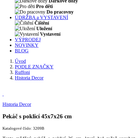
Dárkové dózy
Pro děti
Do pracovny
ÚDRŽBA a VYSTAVENÍ
Čištění
Uložení
Vystavení
VÝPRODEJ
NOVINKY
BLOG
Úvod
PODLE ZNAČKY
Ruffoni
Historia Decor
Historia Decor
Pekáč s poklicí 45x7x26 cm
Katalogové číslo: 3209B