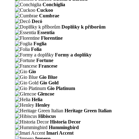
Conchiglia
Cuckoo
Cumbrae
Decó
Doplňky k příborům
Essentia
Florentine
Foglia
Folia
Formy a doplňky
Fortune
Francese
Gio
Gio Blue
Gio Gold
Gio Platinum
Glencoe
Helia
Henley
Heritage Green Italian
Hibiscus
Historia Decor
Hummingbird
Imari Accent
Impero