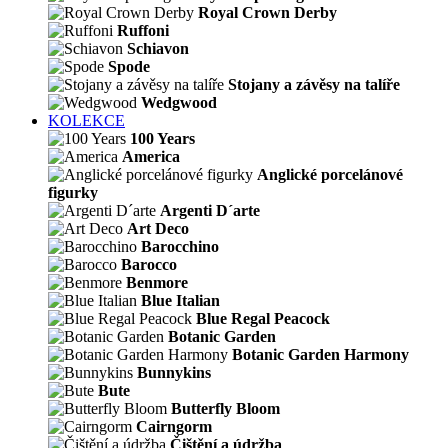
Royal Crown Derby
Ruffoni
Schiavon
Spode
Stojany a závěsy na talíře
Wedgwood
KOLEKCE
100 Years
America
Anglické porcelánové
figurky
Argenti D´arte
Art Deco
Barocchino
Barocco
Benmore
Blue Italian
Blue Regal Peacock
Botanic Garden
Botanic Garden Harmony
Bunnykins
Bute
Butterfly Bloom
Cairngorm
Čištění a údržba