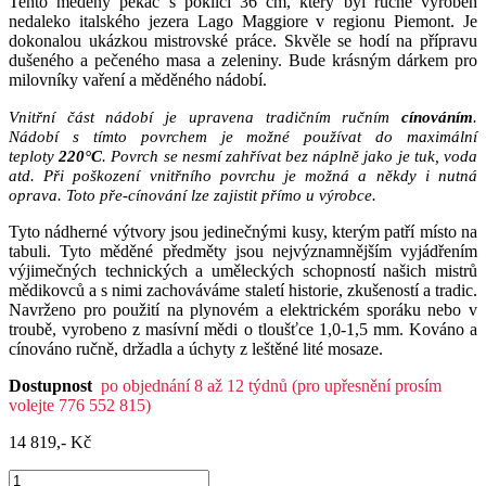
Tento měděný pekáč s poklicí 36 cm, který byl ručně vyroben
nedaleko italského jezera Lago Maggiore v regionu Piemont. Je
dokonalou ukázkou mistrovské práce. Skvěle se hodí na přípravu
dušeného a pečeného masa a zeleniny. Bude krásným dárkem pro
milovníky vaření a měděného nádobí.
Vnitřní část nádobí je upravena tradičním ručním
cínováním
.
Nádobí s tímto povrchem je možné používat do maximální
teploty
220°C
. Povrch se nesmí zahřívat bez náplně jako je tuk, voda
atd. Při poškození vnitřního povrchu je možná a někdy i nutná
oprava. Toto pře-cínování lze zajistit přímo u výrobce.
Tyto nádherné výtvory jsou jedinečnými kusy, kterým patří místo na
tabuli. Tyto měděné předměty jsou nejvýznamnějším vyjádřením
výjimečných technických a uměleckých schopností našich mistrů
mědikovců a s nimi zachováváme staletí historie, zkušeností a tradic.
Navrženo pro použití na plynovém a elektrickém sporáku nebo v
troubě, vyrobeno z masívní mědi o tloušťce 1,0-1,5 mm. Kováno a
cínováno ručně, držadla a úchyty z leštěné lité mosaze.
Dostupnost
po objednání 8 až 12 týdnů (pro upřesnění prosím
volejte 776 552 815)
14 819,- Kč