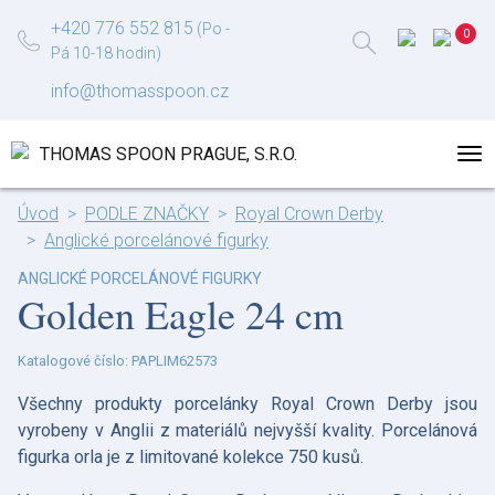
+420 776 552 815
(Po -
Pá 10-18 hodin)
info@thomasspoon.cz
Úvod
PODLE ZNAČKY
Royal Crown Derby
Anglické porcelánové figurky
ANGLICKÉ PORCELÁNOVÉ FIGURKY
Golden Eagle 24 cm
Katalogové číslo: PAPLIM62573
Všechny produkty porcelánky Royal Crown Derby jsou
vyrobeny v Anglii z materiálů nejvyšší kvality. Porcelánová
figurka orla je z limitované kolekce 750 kusů.