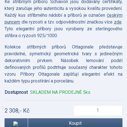
Ke stříbrným příborů Schiavon jsou dodávány certifikáty,
který zaručuje jeho autenticitu a vysokou kvalitu provedení.
Každý kus stříbrného nádobí a příborů je označen
českým
puncem
dle ryzosti a tzv. odpovědnostní značkou více
zde
.
Tyto elegantní příbory jsou vyrobeny ze sterlingového
stříbra o ryzosti 925/1000.
Kolekce stříbrných příborů Ottagonale představuje
pravidelné, symetrický geometrické tvary s jedinečným
dekorativním prvkem. Násobek lemování podél
definovaných profilů podtrhuje současný charakter tohoto
vzoru. Příbory Ottagonale zajišťují elegantní efekt na
každém typu prostírání a porcelánu.
Dostupnost
SKLADEM NA PRODEJNĚ 5ks
2 308,- Kč
Koupit