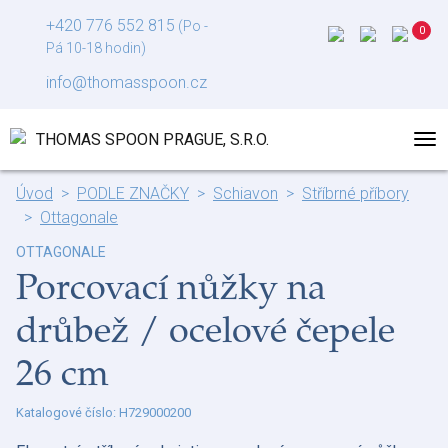
+420 776 552 815
(Po -
Pá 10-18 hodin)
info@thomasspoon.cz
Úvod
PODLE ZNAČKY
Schiavon
Stříbrné příbory
Ottagonale
OTTAGONALE
Porcovací nůžky na
drůbež / ocelové čepele
26 cm
Katalogové číslo: H729000200