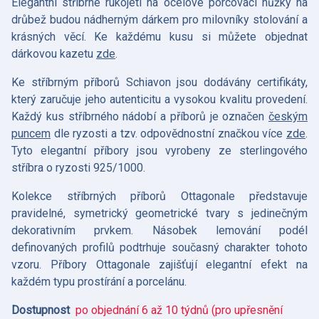
Elegantní stříbrné rukojeti na ocelové porcovací nůžky na
drůbež budou nádherným dárkem pro milovníky stolování a
krásných věcí. Ke každému kusu si můžete objednat
dárkovou kazetu
zde
.
Ke stříbrným příborů Schiavon jsou dodávány certifikáty,
který zaručuje jeho autenticitu a vysokou kvalitu provedení.
Každý kus stříbrného nádobí a příborů je označen
českým
puncem
dle ryzosti a tzv. odpovědnostní značkou více
zde
.
Tyto elegantní příbory jsou vyrobeny ze sterlingového
stříbra o ryzosti 925/1000.
Kolekce stříbrných příborů Ottagonale představuje
pravidelné, symetrický geometrické tvary s jedinečným
dekorativním prvkem. Násobek lemování podél
definovaných profilů podtrhuje současný charakter tohoto
vzoru. Příbory Ottagonale zajišťují elegantní efekt na
každém typu prostírání a porcelánu.
Dostupnost
po objednání 6 až 10 týdnů (pro upřesnění