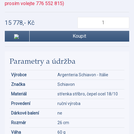
prosím volejte 776 552 815)
15 778,- Kč
Koupit
Parametry a údržba
Výrobce
Argenteria Schiavon - Itálie
Značka
Schiavon
Materiál
střenka stříbro, čepel ocel 18/10
Provedení
ruční výroba
Dárkové balení
ne
Rozměr
26 cm
Váha
60 g