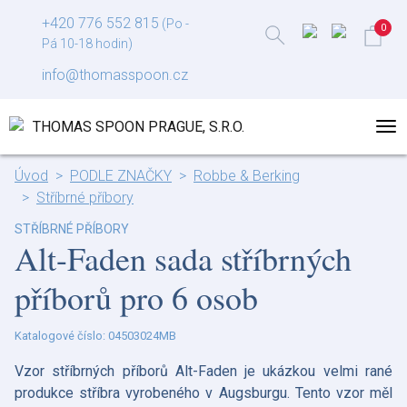
+420 776 552 815
(Po -
Pá 10-18 hodin)
info@thomasspoon.cz
Úvod
PODLE ZNAČKY
Robbe & Berking
Stříbrné příbory
STŘÍBRNÉ PŘÍBORY
Alt-Faden sada stříbrných
příborů pro 6 osob
Katalogové číslo: 04503024MB
Vzor stříbrných příborů Alt-Faden je ukázkou velmi rané
produkce stříbra vyrobeného v Augsburgu. Tento vzor měl