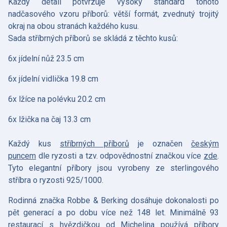
Každý detail potvrzuje vysoký standard tohoto
nadčasového vzoru příborů: větší formát, zvednutý trojitý
okraj na obou stranách každého kusu.
Sada stříbrných příborů se skládá z těchto kusů:
6x jídelní nůž 23.5 cm
6x jídelní vidlička 19.8 cm
6x lžíce na polévku 20.2 cm
6x lžička na čaj 13.3 cm
Každý kus
stříbrných příborů
je označen
českým
puncem
dle ryzosti a tzv. odpovědnostní značkou více
zde
.
Tyto elegantní příbory jsou vyrobeny ze sterlingového
stříbra o ryzosti 925/1000.
Rodinná značka Robbe & Berking dosáhuje dokonalosti po
pět generací a po dobu více než 148 let. Minimálně 93
restaurací s hvězdičkou od Michelina používá příbory