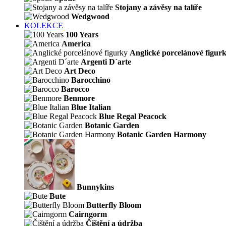
Stojany a závěsy na talíře
Wedgwood
KOLEKCE
100 Years
America
Anglické porcelánové figur
Argenti D´arte
Art Deco
Barocchino
Barocco
Benmore
Blue Italian
Blue Regal Peacock
Botanic Garden
Botanic Garden Harmony
Bunnykins
Bute
Butterfly Bloom
Cairngorm
Čištění a údržba