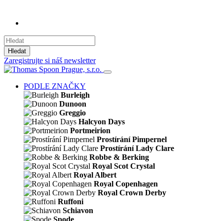
Hledat
Zaregistrujte si náš newsletter
PODLE ZNAČKY
Burleigh
Dunoon
Greggio
Halcyon Days
Portmeirion
Prostírání Pimpernel
Prostírání Lady Clare
Robbe & Berking
Royal Scot Crystal
Royal Albert
Royal Copenhagen
Royal Crown Derby
Ruffoni
Schiavon
Spode